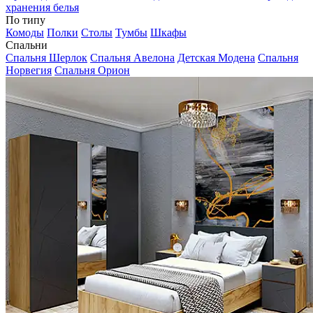
хранения белья
По типу
Комоды
Полки
Столы
Тумбы
Шкафы
Спальни
Спальня Шерлок
Спальня Авелона
Детская Модена
Спальня
Норвегия
Спальня Орион