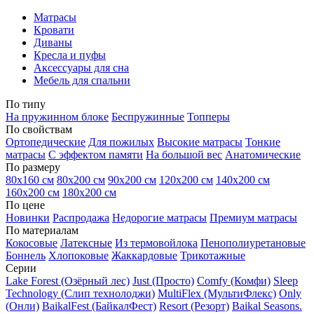
Матрасы
Кровати
Диваны
Кресла и пуфы
Аксессуары для сна
Мебель для спальни
По типу
На пружинном блоке
Беспружинные
Топперы
По свойствам
Ортопедические
Для пожилых
Высокие матрасы
Тонкие
матрасы
С эффектом памяти
На большой вес
Анатомические
По размеру
80х160 см
80х200 см
90х200 см
120х200 см
140х200 см
160х200 см
180х200 см
По цене
Новинки
Распродажа
Недорогие матрасы
Премиум матрасы
По материалам
Кокосовые
Латексные
Из термовойлока
Пенополиуретановые
Боннель
Хлопоковые
Жаккардовые
Трикотажные
Серии
Lake Forest (Озёрный лес)
Just (Просто)
Comfy (Комфи)
Sleep
Technology (Слип технолоджи)
MultiFlex (МультиФлекс)
Only
(Онли)
BaikalFest (БайкалФест)
Resort (Резорт)
Baikal Seasons.