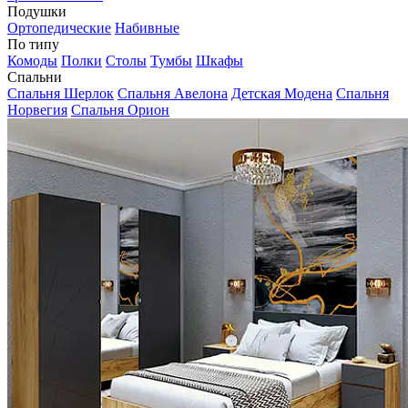
Подушки
Ортопедические
Набивные
По типу
Комоды
Полки
Столы
Тумбы
Шкафы
Спальни
Спальня Шерлок
Спальня Авелона
Детская Модена
Спальня
Норвегия
Спальня Орион