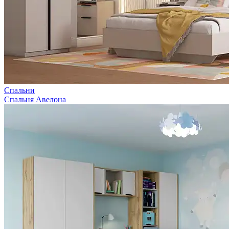
Спальни
Спальня Авелона