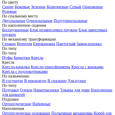
По цвету
Синие
Бежевые
Зеленые
Коричневые
Серый
Оранжевые
Розовые
По спальному месту
Двуспальные
Односпальные
Полутороспальные
По наполнению сидения
Беспружинные
Блок независимых пружин
Блок зависимых
пружин
По механизму трансформации
Сержио
Венеция
Еврокнижка
Пантограф
Замок-книжка
По типу
По типу
Пуфы
Банкетки
Кресла
Кресла
Кресло-качалки
Кресло-трансформеры
Кресла с ящиками
Кресла с подлокотниками
По назначению
В гостиную
В прихожую
В спальню
Для кухни
По типу
Подушки
Одеяла
Наматрасники
Товары для дома
Наполнение
для кроватей
Подушки
Ортопедические
Набивные
Наполнения
Ортопедическое основание
Подъемные механизмы
Короб для