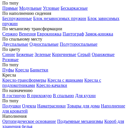
По типу
Прямые
Модульные
Угловые
Бескаркасные
По наполнению сидения
Беспружинные
Блок независимых пружин
Блок зависимых
пружин
По механизму трансформации
Сержио
Венеция
Еврокнижка
Пантограф
Замок-книжка
По спальному месту
Двуспальные
Односпальные
Полутороспальные
По цвету
Синие
Бежевые
Зеленые
Коричневые
Серый
Оранжевые
Розовые
По типу
Пуфы
Кресла
Банкетки
Кресла
Кресло-трансформеры
Кресла с ящиками
Кресла с
подлокотниками
Кресло-качалки
По назначению
В гостиную
В прихожую
В спальню
Для кухни
По типу
Подушки
Одеяла
Наматрасники
Товары для дома
Наполнение
для кроватей
Наполнения
Ортопедическое основание
Подъемные механизмы
Короб для
хранения белья