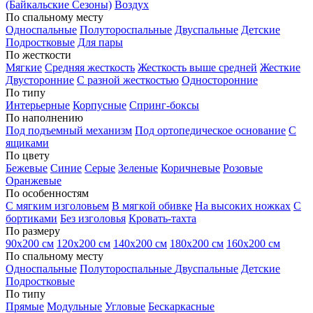
(Байкальские Сезоны)
Воздух
По спальному месту
Односпальные
Полутороспальные
Двуспальные
Детские
Подростковые
Для пары
По жесткости
Мягкие
Средняя жесткость
Жесткость выше средней
Жесткие
Двусторонние
С разной жесткостью
Односторонние
По типу
Интерьерные
Корпусные
Спринг-боксы
По наполнению
Под подъемный механизм
Под ортопедическое основание
С
ящиками
По цвету
Бежевые
Синие
Серые
Зеленые
Коричневые
Розовые
Оранжевые
По особенностям
С мягким изголовьем
В мягкой обивке
На высоких ножках
С
бортиками
Без изголовья
Кровать-тахта
По размеру
90х200 см
120х200 см
140х200 см
180х200 см
160х200 см
По спальному месту
Односпальные
Полутороспальные
Двуспальные
Детские
Подростковые
По типу
Прямые
Модульные
Угловые
Бескаркасные