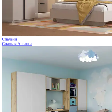
Спальни
Спальня Авелона