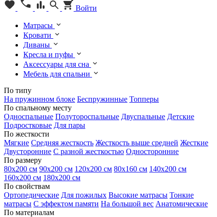
Войти
Матрасы
Кровати
Диваны
Кресла и пуфы
Аксессуары для сна
Мебель для спальни
По типу
На пружинном блоке
Беспружинные
Топперы
По спальному месту
Односпальные
Полутороспальные
Двуспальные
Детские
Подростковые
Для пары
По жесткости
Мягкие
Средняя жесткость
Жесткость выше средней
Жесткие
Двусторонние
С разной жесткостью
Односторонние
По размеру
80х200 см
90х200 см
120х200 см
80х160 см
140х200 см
160х200 см
180х200 см
По свойствам
Ортопедические
Для пожилых
Высокие матрасы
Тонкие
матрасы
С эффектом памяти
На большой вес
Анатомические
По материалам