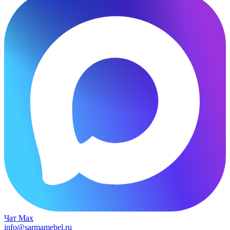
Чат Max
info@sarmamebel.ru