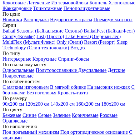
Кокосовые
Латексные
Из термовойлока
Боннель
Хлопоковые
Жаккардовые
Трикотажные
Пенополиуретановые
По цене
Новинки
Распродажа
Недорогие матрасы
Премиум матрасы
Серии
Baikal Seasons. (Байкальские Сезоны)
BaikalFest (БайкалФест)
Comfy (Комфи)
Just (Просто)
Lake Forest (Озёрный лес)
MultiFlex (МультиФлекс)
Only (Онли)
Resort (Резорт)
Sleep
Technology (Слип технолоджи)
Воздух
По типу
Интерьерные
Корпусные
Спринг-боксы
По спальному месту
Односпальные
Полутороспальные
Двуспальные
Детские
Подростковые
По особенностям
С мягким изголовьем
В мягкой обивке
На высоких ножках
С
бортиками
Без изголовья
Кровать-тахта
По размеру
90х200 см
120х200 см
140х200 см
160х200 см
180х200 см
По цвету
Бежевые
Синие
Серые
Зеленые
Коричневые
Розовые
Оранжевые
По наполнению
Под подъемный механизм
Под ортопедическое основание
С
ящиками