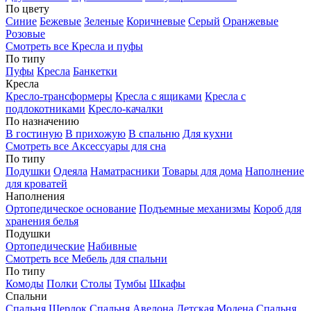
По цвету
Синие
Бежевые
Зеленые
Коричневые
Серый
Оранжевые
Розовые
Смотреть все Кресла и пуфы
По типу
Пуфы
Кресла
Банкетки
Кресла
Кресло-трансформеры
Кресла с ящиками
Кресла с
подлокотниками
Кресло-качалки
По назначению
В гостиную
В прихожую
В спальню
Для кухни
Смотреть все Аксессуары для сна
По типу
Подушки
Одеяла
Наматрасники
Товары для дома
Наполнение
для кроватей
Наполнения
Ортопедическое основание
Подъемные механизмы
Короб для
хранения белья
Подушки
Ортопедические
Набивные
Смотреть все Мебель для спальни
По типу
Комоды
Полки
Столы
Тумбы
Шкафы
Спальни
Спальня Шерлок
Спальня Авелона
Детская Модена
Спальня