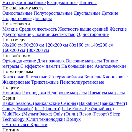
На пружинном блоке
Беспружинные
Топперы
По спальному месту
Односпальные
Полутороспальные
Двуспальные
Детские
Подростковые
Для пары
По жесткости
Мягкие
Средняя жесткость
Жесткость выше средней
Жесткие
Двусторонние
С разной жесткостью
Односторонние
По размеру
80х200 см
90х200 см
120х200 см
80х160 см
140х200 см
160х200 см
180х200 см
По свойствам
Ортопедические
Для пожилых
Высокие матрасы
Тонкие
матрасы
С эффектом памяти
На большой вес
Анатомические
По материалам
Кокосовые
Латексные
Из термовойлока
Боннель
Хлопоковые
Жаккардовые
Трикотажные
Пенополиуретановые
По цене
Новинки
Распродажа
Недорогие матрасы
Премиум матрасы
Серии
Baikal Seasons. (Байкальские Сезоны)
BaikalFest (БайкалФест)
Comfy (Комфи)
Just (Просто)
Lake Forest (Озёрный лес)
MultiFlex (МультиФлекс)
Only (Онли)
Resort (Резорт)
Sleep
Technology (Слип технолоджи)
Воздух
Смотреть все Кровати
По типу