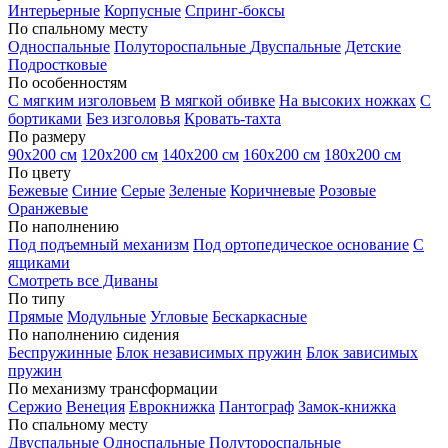
Интерьерные
Корпусные
Спринг-боксы
По спальному месту
Односпальные
Полутороспальные
Двуспальные
Детские
Подростковые
По особенностям
С мягким изголовьем
В мягкой обивке
На высоких ножках
С
бортиками
Без изголовья
Кровать-тахта
По размеру
90х200 см
120х200 см
140х200 см
160х200 см
180х200 см
По цвету
Бежевые
Синие
Серые
Зеленые
Коричневые
Розовые
Оранжевые
По наполнению
Под подъемный механизм
Под ортопедическое основание
С
ящиками
Смотреть все Диваны
По типу
Прямые
Модульные
Угловые
Бескаркасные
По наполнению сидения
Беспружинные
Блок независимых пружин
Блок зависимых
пружин
По механизму трансформации
Сержио
Венеция
Еврокнижка
Пантограф
Замок-книжка
По спальному месту
Двуспальные
Односпальные
Полутороспальные