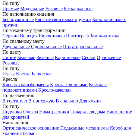
По типу
Прямые
Модульные
Угловые
Бескаркасные
По наполнению сидения
Беспружинные
Блок независимых пружин
Блок зависимых
пружин
По механизму трансформации
Сержио
Венеция
Еврокнижка
Пантограф
Замок-книжка
По спальному месту
Двуспальные
Односпальные
Полутороспальные
По цвету
Синие
Бежевые
Зеленые
Коричневые
Серый
Оранжевые
Розовые
По типу
Пуфы
Кресла
Банкетки
Кресла
Кресло-трансформеры
Кресла с ящиками
Кресла с
подлокотниками
Кресло-качалки
По назначению
В гостиную
В прихожую
В спальню
Для кухни
По типу
Подушки
Одеяла
Наматрасники
Товары для дома
Наполнение
для кроватей
Наполнения
Ортопедическое основание
Подъемные механизмы
Короб для
хранения белья