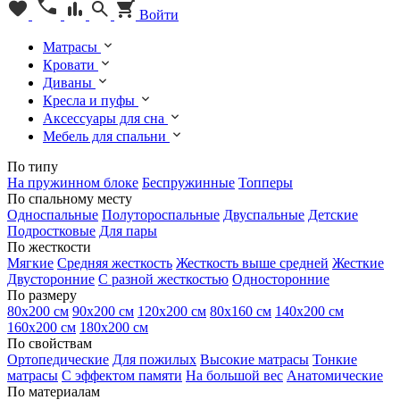
Войти
Матрасы
Кровати
Диваны
Кресла и пуфы
Аксессуары для сна
Мебель для спальни
По типу
На пружинном блоке
Беспружинные
Топперы
По спальному месту
Односпальные
Полутороспальные
Двуспальные
Детские
Подростковые
Для пары
По жесткости
Мягкие
Средняя жесткость
Жесткость выше средней
Жесткие
Двусторонние
С разной жесткостью
Односторонние
По размеру
80х200 см
90х200 см
120х200 см
80х160 см
140х200 см
160х200 см
180х200 см
По свойствам
Ортопедические
Для пожилых
Высокие матрасы
Тонкие
матрасы
С эффектом памяти
На большой вес
Анатомические
По материалам