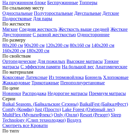
На пружинном блоке
Беспружинные
Топперы
По спальному месту
Односпальные
Полутороспальные
Двуспальные
Детские
Подростковые
Для пары
По жесткости
Мягкие
Средняя жесткость
Жесткость выше средней
Жесткие
Двусторонние
С разной жесткостью
Односторонние
По размеру
80х200 см
90х200 см
120х200 см
80х160 см
140х200 см
160х200 см
180х200 см
По свойствам
Ортопедические
Для пожилых
Высокие матрасы
Тонкие
матрасы
С эффектом памяти
На большой вес
Анатомические
По материалам
Кокосовые
Латексные
Из термовойлока
Боннель
Хлопоковые
Жаккардовые
Трикотажные
Пенополиуретановые
По цене
Новинки
Распродажа
Недорогие матрасы
Премиум матрасы
Серии
Baikal Seasons. (Байкальские Сезоны)
BaikalFest (БайкалФест)
Comfy (Комфи)
Just (Просто)
Lake Forest (Озёрный лес)
MultiFlex (МультиФлекс)
Only (Онли)
Resort (Резорт)
Sleep
Technology (Слип технолоджи)
Воздух
Смотреть все Кровати
По типу