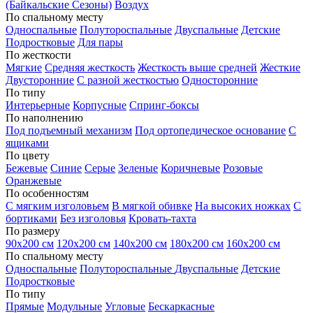
(Байкальские Сезоны)
Воздух
По спальному месту
Односпальные
Полутороспальные
Двуспальные
Детские
Подростковые
Для пары
По жесткости
Мягкие
Средняя жесткость
Жесткость выше средней
Жесткие
Двусторонние
С разной жесткостью
Односторонние
По типу
Интерьерные
Корпусные
Спринг-боксы
По наполнению
Под подъемный механизм
Под ортопедическое основание
С
ящиками
По цвету
Бежевые
Синие
Серые
Зеленые
Коричневые
Розовые
Оранжевые
По особенностям
С мягким изголовьем
В мягкой обивке
На высоких ножках
С
бортиками
Без изголовья
Кровать-тахта
По размеру
90х200 см
120х200 см
140х200 см
180х200 см
160х200 см
По спальному месту
Односпальные
Полутороспальные
Двуспальные
Детские
Подростковые
По типу
Прямые
Модульные
Угловые
Бескаркасные