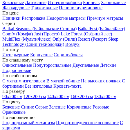
Кокосовые
Латексные
Из термовойлока
Боннель
Хлопоковые
Жаккардовые
Трикотажные
Пенополиуретановые
По цене
Новинки
Распродажа
Недорогие матрасы
Премиум матрасы
Серии
Baikal Seasons. (Байкальские Сезоны)
BaikalFest (БайкалФест)
Comfy (Комфи)
Just (Просто)
Lake Forest (Озёрный лес)
MultiFlex (МультиФлекс)
Only (Онли)
Resort (Резорт)
Sleep
Technology (Слип технолоджи)
Воздух
По типу
Интерьерные
Корпусные
Спринг-боксы
По спальному месту
Односпальные
Полутороспальные
Двуспальные
Детские
Подростковые
По особенностям
С мягким изголовьем
В мягкой обивке
На высоких ножках
С
бортиками
Без изголовья
Кровать-тахта
По размеру
90х200 см
120х200 см
140х200 см
160х200 см
180х200 см
По цвету
Бежевые
Синие
Серые
Зеленые
Коричневые
Розовые
Оранжевые
По наполнению
Под подъемный механизм
Под ортопедическое основание
С
ящиками