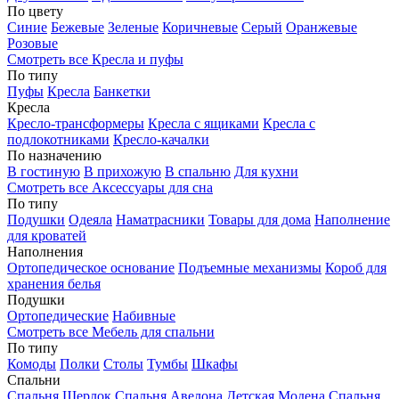
По цвету
Синие
Бежевые
Зеленые
Коричневые
Серый
Оранжевые
Розовые
Смотреть все Кресла и пуфы
По типу
Пуфы
Кресла
Банкетки
Кресла
Кресло-трансформеры
Кресла с ящиками
Кресла с
подлокотниками
Кресло-качалки
По назначению
В гостиную
В прихожую
В спальню
Для кухни
Смотреть все Аксессуары для сна
По типу
Подушки
Одеяла
Наматрасники
Товары для дома
Наполнение
для кроватей
Наполнения
Ортопедическое основание
Подъемные механизмы
Короб для
хранения белья
Подушки
Ортопедические
Набивные
Смотреть все Мебель для спальни
По типу
Комоды
Полки
Столы
Тумбы
Шкафы
Спальни
Спальня Шерлок
Спальня Авелона
Детская Модена
Спальня