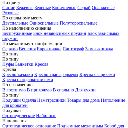
По цвету
Синие
Бежевые
Зеленые
Коричневые
Серый
Оранжевые
Розовые
По спальному месту
Двуспальные
Односпальные
Полутороспальные
По наполнению сидения
Беспружинные
Блок независимых пружин
Блок зависимых
пружин
По механизму трансформации
Сержио
Венеция
Еврокнижка
Пантограф
Замок-книжка
По типу
По типу
Пуфы
Банкетки
Кресла
Кресла
Кресло-качалки
Кресло-трансформеры
Кресла с ящиками
Кресла с подлокотниками
По назначению
В гостиную
В прихожую
В спальню
Для кухни
По типу
Подушки
Одеяла
Наматрасники
Товары для дома
Наполнение
для кроватей
Подушки
Ортопедические
Набивные
Наполнения
Ортопедическое основание
Подъемные механизмы
Короб для