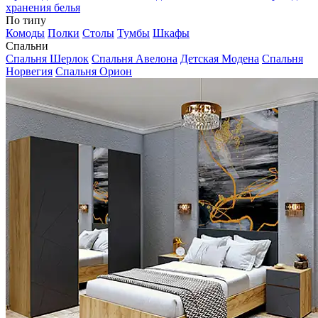
хранения белья
По типу
Комоды
Полки
Столы
Тумбы
Шкафы
Спальни
Спальня Шерлок
Спальня Авелона
Детская Модена
Спальня
Норвегия
Спальня Орион