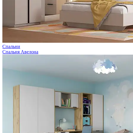
Спальни
Спальня Авелона