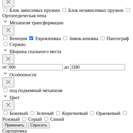
Блок зависимых пружин
Блок независимых пружин
Ортопедическая пена
Механизм трансформации
Венеция
Еврокнижка
Замок-книжка
Пантограф
Сержио
Ширина спального места
от
до
Особенности
под подъемный механизм
Цвет
Бежевый
Зеленый
Коричневый
Оранжевый
Розовый
Серый
Синий
Применить
Сбросить
Сортировка