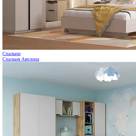
Спальни
Спальня Авелона