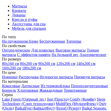
Матрасы
Кровати
Диваны
Кресла и пуфы
Аксессуары для сна
Мебель для спальни
По типу
На пружинном блоке
Беспружинные
Топперы
По свойствам
Ортопедические
Для пожилых
Высокие матрасы
Тонкие
матрасы
С эффектом памяти
На большой вес
Анатомические
По размеру
80х160 см
80х200 см
90х200 см
120х200 см
140х200 см
160х200 см
180х200 см
По цене
Новинки
Распродажа
Недорогие матрасы
Премиум матрасы
По материалам
Кокосовые
Латексные
Из термовойлока
Пенополиуретановые
Боннель
Хлопоковые
Жаккардовые
Трикотажные
Серии
Lake Forest (Озёрный лес)
Just (Просто)
Comfy (Комфи)
Sleep
Technology (Слип технолоджи)
MultiFlex (МультиФлекс)
Only
(Онли)
BaikalFest (БайкалФест)
Resort (Резорт)
Baikal Seasons.