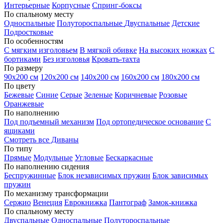
Интерьерные
Корпусные
Спринг-боксы
По спальному месту
Односпальные
Полутороспальные
Двуспальные
Детские
Подростковые
По особенностям
С мягким изголовьем
В мягкой обивке
На высоких ножках
С
бортиками
Без изголовья
Кровать-тахта
По размеру
90х200 см
120х200 см
140х200 см
160х200 см
180х200 см
По цвету
Бежевые
Синие
Серые
Зеленые
Коричневые
Розовые
Оранжевые
По наполнению
Под подъемный механизм
Под ортопедическое основание
С
ящиками
Смотреть все Диваны
По типу
Прямые
Модульные
Угловые
Бескаркасные
По наполнению сидения
Беспружинные
Блок независимых пружин
Блок зависимых
пружин
По механизму трансформации
Сержио
Венеция
Еврокнижка
Пантограф
Замок-книжка
По спальному месту
Двуспальные
Односпальные
Полутороспальные