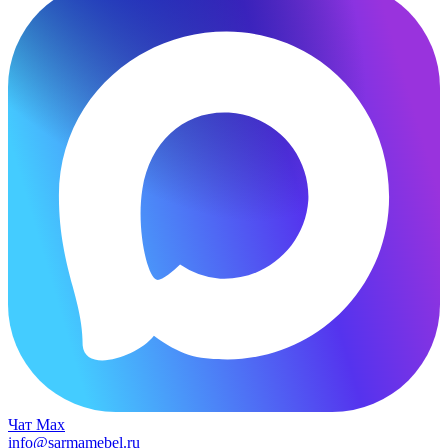
Чат Max
info@sarmamebel.ru