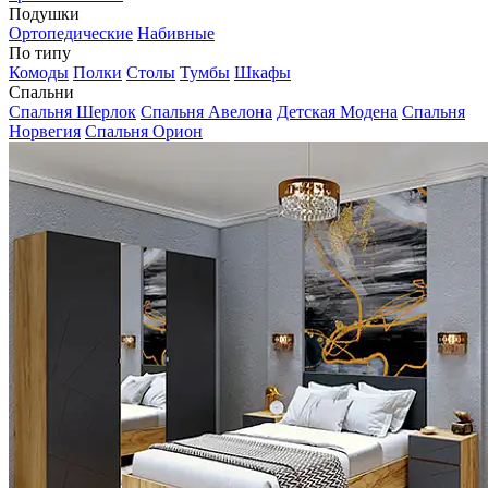
Подушки
Ортопедические
Набивные
По типу
Комоды
Полки
Столы
Тумбы
Шкафы
Спальни
Спальня Шерлок
Спальня Авелона
Детская Модена
Спальня
Норвегия
Спальня Орион