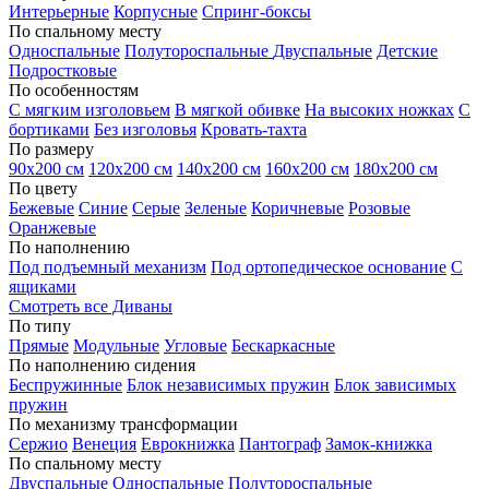
Интерьерные
Корпусные
Спринг-боксы
По спальному месту
Односпальные
Полутороспальные
Двуспальные
Детские
Подростковые
По особенностям
С мягким изголовьем
В мягкой обивке
На высоких ножках
С
бортиками
Без изголовья
Кровать-тахта
По размеру
90х200 см
120х200 см
140х200 см
160х200 см
180х200 см
По цвету
Бежевые
Синие
Серые
Зеленые
Коричневые
Розовые
Оранжевые
По наполнению
Под подъемный механизм
Под ортопедическое основание
С
ящиками
Смотреть все Диваны
По типу
Прямые
Модульные
Угловые
Бескаркасные
По наполнению сидения
Беспружинные
Блок независимых пружин
Блок зависимых
пружин
По механизму трансформации
Сержио
Венеция
Еврокнижка
Пантограф
Замок-книжка
По спальному месту
Двуспальные
Односпальные
Полутороспальные