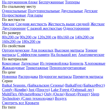
На пружинном блоке
Беспружинные
Топперы
По спальному месту
Односпальные
Полутороспальные
Двуспальные
Детские
Подростковые
Для пары
По жесткости
Мягкие
Средняя жесткость
Жесткость выше средней
Жесткие
Двусторонние
С разной жесткостью
Односторонние
По размеру
80х200 см
90х200 см
120х200 см
80х160 см
140х200 см
160х200 см
180х200 см
По свойствам
Ортопедические
Для пожилых
Высокие матрасы
Тонкие
матрасы
С эффектом памяти
На большой вес
Анатомические
По материалам
Кокосовые
Латексные
Из термовойлока
Боннель
Хлопоковые
Жаккардовые
Трикотажные
Пенополиуретановые
По цене
Новинки
Распродажа
Недорогие матрасы
Премиум матрасы
Серии
Baikal Seasons. (Байкальские Сезоны)
BaikalFest (БайкалФест)
Comfy (Комфи)
Just (Просто)
Lake Forest (Озёрный лес)
MultiFlex (МультиФлекс)
Only (Онли)
Resort (Резорт)
Sleep
Technology (Слип технолоджи)
Воздух
Смотреть все Кровати
По типу