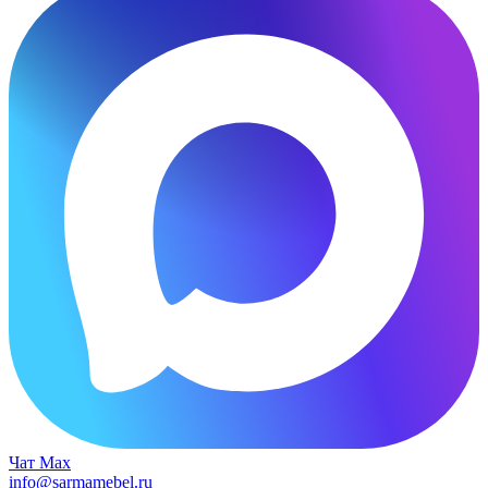
Чат Max
info@sarmamebel.ru