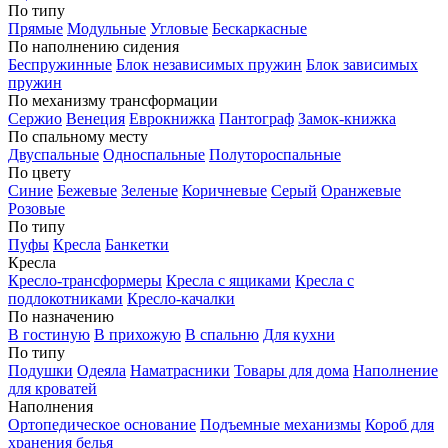
По типу
Прямые
Модульные
Угловые
Бескаркасные
По наполнению сидения
Беспружинные
Блок независимых пружин
Блок зависимых
пружин
По механизму трансформации
Сержио
Венеция
Еврокнижка
Пантограф
Замок-книжка
По спальному месту
Двуспальные
Односпальные
Полутороспальные
По цвету
Синие
Бежевые
Зеленые
Коричневые
Серый
Оранжевые
Розовые
По типу
Пуфы
Кресла
Банкетки
Кресла
Кресло-трансформеры
Кресла с ящиками
Кресла с
подлокотниками
Кресло-качалки
По назначению
В гостиную
В прихожую
В спальню
Для кухни
По типу
Подушки
Одеяла
Наматрасники
Товары для дома
Наполнение
для кроватей
Наполнения
Ортопедическое основание
Подъемные механизмы
Короб для
хранения белья