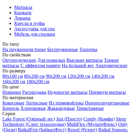
Матрасы
Кровати
Диваны
Кресла и пуфы
Аксессуары для сна
Мебель для спальни
По типу
На пружинном блоке
Беспружинные
Топперы
По свойствам
Ортопедические
Для пожилых
Высокие матрасы
Тонкие
матрасы
С эффектом памяти
На большой вес
Анатомические
По размеру
80х160 см
80х200 см
90х200 см
120х200 см
140х200 см
160х200 см
180х200 см
По цене
Новинки
Распродажа
Недорогие матрасы
Премиум матрасы
По материалам
Кокосовые
Латексные
Из термовойлока
Пенополиуретановые
Боннель
Хлопоковые
Жаккардовые
Трикотажные
Серии
Lake Forest (Озёрный лес)
Just (Просто)
Comfy (Комфи)
Sleep
Technology (Слип технолоджи)
MultiFlex (МультиФлекс)
Only
(Онли)
BaikalFest (БайкалФест)
Resort (Резорт)
Baikal Seasons.