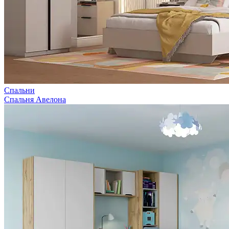
Спальни
Спальня Авелона