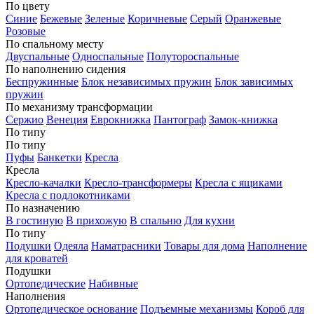
По цвету
Синие
Бежевые
Зеленые
Коричневые
Серый
Оранжевые
Розовые
По спальному месту
Двуспальные
Односпальные
Полутороспальные
По наполнению сидения
Беспружинные
Блок независимых пружин
Блок зависимых
пружин
По механизму трансформации
Сержио
Венеция
Еврокнижка
Пантограф
Замок-книжка
По типу
По типу
Пуфы
Банкетки
Кресла
Кресла
Кресло-качалки
Кресло-трансформеры
Кресла с ящиками
Кресла с подлокотниками
По назначению
В гостиную
В прихожую
В спальню
Для кухни
По типу
Подушки
Одеяла
Наматрасники
Товары для дома
Наполнение
для кроватей
Подушки
Ортопедические
Набивные
Наполнения
Ортопедическое основание
Подъемные механизмы
Короб для