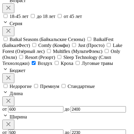
Возраст
18-45 лет
до 18 лет
от 45 лет
Серия
Baikal Seasons (Байкальские Сезоны)
BaikalFest
(БайкалФест)
Comfy (Комфи)
Just (Просто)
Lake
Forest (Озёрный лес)
Multiflex (МультиФлекс)
Only
(Онли)
Resort (Резорт)
Sleep Technology (Слип
Технолоджи)
Воздух
Кроха
Луговые травы
Бюджет
Недорогие
Премиум
Стандартные
Длина
от
до
Ширина
от
до