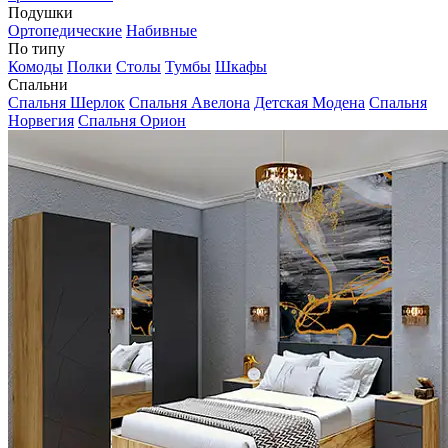
Подушки
Ортопедические
Набивные
По типу
Комоды
Полки
Столы
Тумбы
Шкафы
Спальни
Спальня Шерлок
Спальня Авелона
Детская Модена
Спальня
Норвегия
Спальня Орион