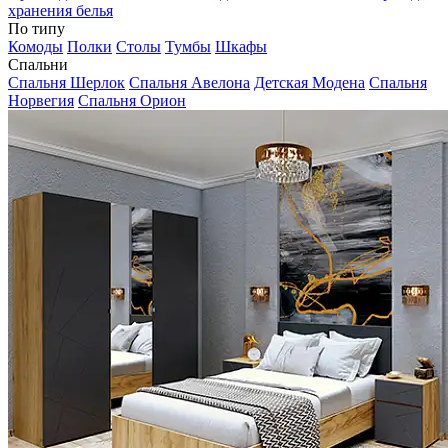
хранения белья
По типу
Комоды
Полки
Столы
Тумбы
Шкафы
Спальни
Спальня Шерлок
Спальня Авелона
Детская Модена
Спальня
Норвегия
Спальня Орион