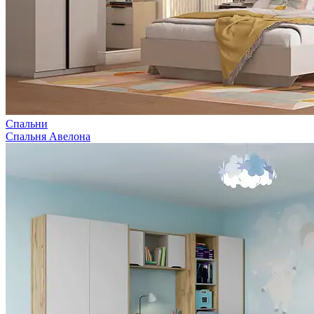
Спальни
Спальня Авелона