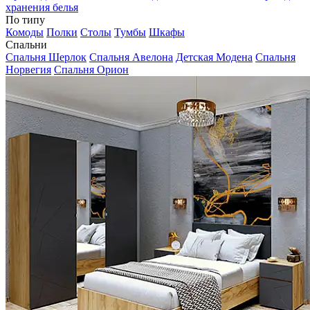
хранения белья
По типу
Комоды
Полки
Столы
Тумбы
Шкафы
Спальни
Спальня Шерлок
Спальня Авелона
Детская Модена
Спальня
Норвегия
Спальня Орион