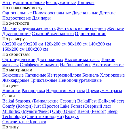
На пружинном блоке
Беспружинные
Топперы
По спальному месту
Односпальные
Полутороспальные
Двуспальные
Детские
Подростковые
Для пары
По жесткости
Мягкие
Средняя жесткость
Жесткость выше средней
Жесткие
Двусторонние
С разной жесткостью
Односторонние
По размеру
80х200 см
90х200 см
120х200 см
80х160 см
140х200 см
160х200 см
180х200 см
По свойствам
Ортопедические
Для пожилых
Высокие матрасы
Тонкие
матрасы
С эффектом памяти
На большой вес
Анатомические
По материалам
Кокосовые
Латексные
Из термовойлока
Боннель
Хлопоковые
Жаккардовые
Трикотажные
Пенополиуретановые
По цене
Новинки
Распродажа
Недорогие матрасы
Премиум матрасы
Серии
Baikal Seasons. (Байкальские Сезоны)
BaikalFest (БайкалФест)
Comfy (Комфи)
Just (Просто)
Lake Forest (Озёрный лес)
MultiFlex (МультиФлекс)
Only (Онли)
Resort (Резорт)
Sleep
Technology (Слип технолоджи)
Воздух
Смотреть все Кровати
По типу