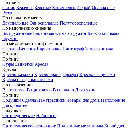
По цвету
Синие
Бежевые
Зеленые
Коричневые
Серый
Оранжевые
Розовые
По спальному месту
Двуспальные
Односпальные
Полутороспальные
По наполнению сидения
Беспружинные
Блок независимых пружин
Блок зависимых
пружин
По механизму трансформации
Сержио
Венеция
Еврокнижка
Пантограф
Замок-книжка
По типу
По типу
Пуфы
Банкетки
Кресла
Кресла
Кресло-качалки
Кресло-трансформеры
Кресла с ящиками
Кресла с подлокотниками
По назначению
В гостиную
В прихожую
В спальню
Для кухни
По типу
Подушки
Одеяла
Наматрасники
Товары для дома
Наполнение
для кроватей
Подушки
Ортопедические
Набивные
Наполнения
Ортопедическое основание
Подъемные механизмы
Короб для