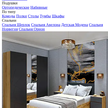
Подушки
Ортопедические
Набивные
По типу
Комоды
Полки
Столы
Тумбы
Шкафы
Спальни
Спальня Шерлок
Спальня Авелона
Детская Модена
Спальня
Норвегия
Спальня Орион