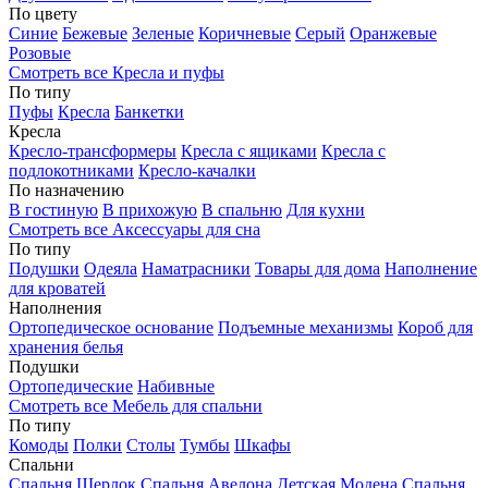
По цвету
Синие
Бежевые
Зеленые
Коричневые
Серый
Оранжевые
Розовые
Смотреть все Кресла и пуфы
По типу
Пуфы
Кресла
Банкетки
Кресла
Кресло-трансформеры
Кресла с ящиками
Кресла с
подлокотниками
Кресло-качалки
По назначению
В гостиную
В прихожую
В спальню
Для кухни
Смотреть все Аксессуары для сна
По типу
Подушки
Одеяла
Наматрасники
Товары для дома
Наполнение
для кроватей
Наполнения
Ортопедическое основание
Подъемные механизмы
Короб для
хранения белья
Подушки
Ортопедические
Набивные
Смотреть все Мебель для спальни
По типу
Комоды
Полки
Столы
Тумбы
Шкафы
Спальни
Спальня Шерлок
Спальня Авелона
Детская Модена
Спальня