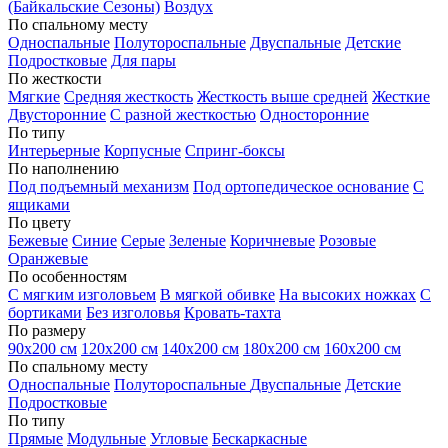
(Байкальские Сезоны)
Воздух
По спальному месту
Односпальные
Полутороспальные
Двуспальные
Детские
Подростковые
Для пары
По жесткости
Мягкие
Средняя жесткость
Жесткость выше средней
Жесткие
Двусторонние
С разной жесткостью
Односторонние
По типу
Интерьерные
Корпусные
Спринг-боксы
По наполнению
Под подъемный механизм
Под ортопедическое основание
С
ящиками
По цвету
Бежевые
Синие
Серые
Зеленые
Коричневые
Розовые
Оранжевые
По особенностям
С мягким изголовьем
В мягкой обивке
На высоких ножках
С
бортиками
Без изголовья
Кровать-тахта
По размеру
90х200 см
120х200 см
140х200 см
180х200 см
160х200 см
По спальному месту
Односпальные
Полутороспальные
Двуспальные
Детские
Подростковые
По типу
Прямые
Модульные
Угловые
Бескаркасные