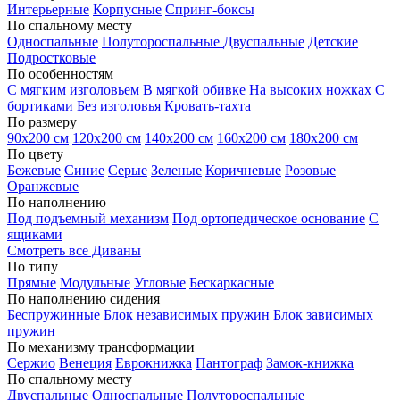
Интерьерные
Корпусные
Спринг-боксы
По спальному месту
Односпальные
Полутороспальные
Двуспальные
Детские
Подростковые
По особенностям
С мягким изголовьем
В мягкой обивке
На высоких ножках
С
бортиками
Без изголовья
Кровать-тахта
По размеру
90х200 см
120х200 см
140х200 см
160х200 см
180х200 см
По цвету
Бежевые
Синие
Серые
Зеленые
Коричневые
Розовые
Оранжевые
По наполнению
Под подъемный механизм
Под ортопедическое основание
С
ящиками
Смотреть все Диваны
По типу
Прямые
Модульные
Угловые
Бескаркасные
По наполнению сидения
Беспружинные
Блок независимых пружин
Блок зависимых
пружин
По механизму трансформации
Сержио
Венеция
Еврокнижка
Пантограф
Замок-книжка
По спальному месту
Двуспальные
Односпальные
Полутороспальные