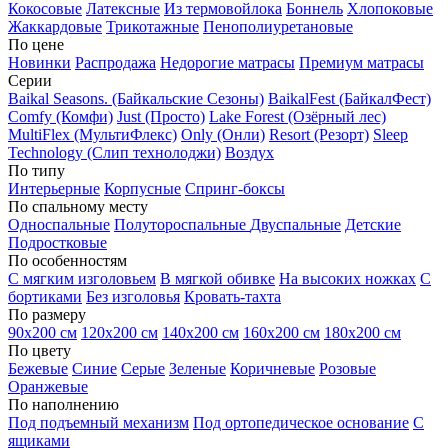
Кокосовые
Латексные
Из термовойлока
Боннель
Хлопоковые
Жаккардовые
Трикотажные
Пенополиуретановые
По цене
Новинки
Распродажа
Недорогие матрасы
Премиум матрасы
Серии
Baikal Seasons. (Байкальские Сезоны)
BaikalFest (БайкалФест)
Comfy (Комфи)
Just (Просто)
Lake Forest (Озёрный лес)
MultiFlex (МультиФлекс)
Only (Онли)
Resort (Резорт)
Sleep
Technology (Слип технолоджи)
Воздух
По типу
Интерьерные
Корпусные
Спринг-боксы
По спальному месту
Односпальные
Полутороспальные
Двуспальные
Детские
Подростковые
По особенностям
С мягким изголовьем
В мягкой обивке
На высоких ножках
С
бортиками
Без изголовья
Кровать-тахта
По размеру
90х200 см
120х200 см
140х200 см
160х200 см
180х200 см
По цвету
Бежевые
Синие
Серые
Зеленые
Коричневые
Розовые
Оранжевые
По наполнению
Под подъемный механизм
Под ортопедическое основание
С
ящиками