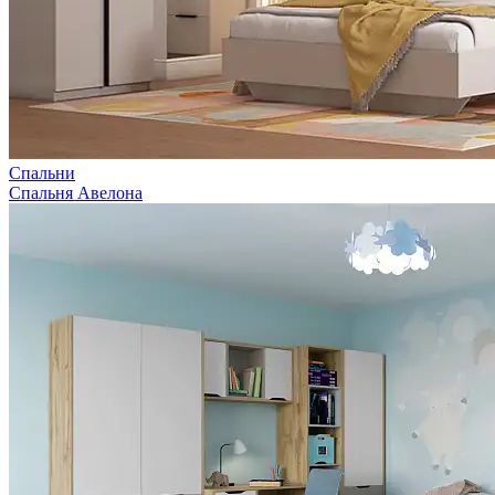
Спальни
Спальня Авелона