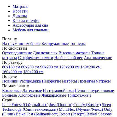
Матрасы
Кровати
Диваны
Кресла и пуфы
Аксессуары для сна
Мебель для спальни
По типу
На пружинном блоке
Беспружинные
Топперы
По свойствам
Ортопедические
Для пожилых
Высокие матрасы
Тонкие
матрасы
С эффектом памяти
На большой вес
Анатомические
По размеру
80х160 см
80х200 см
90х200 см
120х200 см
140х200 см
160х200 см
180х200 см
По цене
Новинки
Распродажа
Недорогие матрасы
Премиум матрасы
По материалам
Кокосовые
Латексные
Из термовойлока
Пенополиуретановые
Боннель
Хлопоковые
Жаккардовые
Трикотажные
Серии
Lake Forest (Озёрный лес)
Just (Просто)
Comfy (Комфи)
Sleep
Technology (Слип технолоджи)
MultiFlex (МультиФлекс)
Only
(Онли)
BaikalFest (БайкалФест)
Resort (Резорт)
Baikal Seasons.