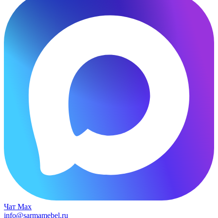
Чат Max
info@sarmamebel.ru