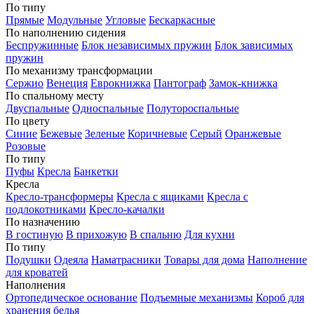
По типу
Прямые
Модульные
Угловые
Бескаркасные
По наполнению сидения
Беспружинные
Блок независимых пружин
Блок зависимых
пружин
По механизму трансформации
Сержио
Венеция
Еврокнижка
Пантограф
Замок-книжка
По спальному месту
Двуспальные
Односпальные
Полутороспальные
По цвету
Синие
Бежевые
Зеленые
Коричневые
Серый
Оранжевые
Розовые
По типу
Пуфы
Кресла
Банкетки
Кресла
Кресло-трансформеры
Кресла с ящиками
Кресла с
подлокотниками
Кресло-качалки
По назначению
В гостиную
В прихожую
В спальню
Для кухни
По типу
Подушки
Одеяла
Наматрасники
Товары для дома
Наполнение
для кроватей
Наполнения
Ортопедическое основание
Подъемные механизмы
Короб для
хранения белья