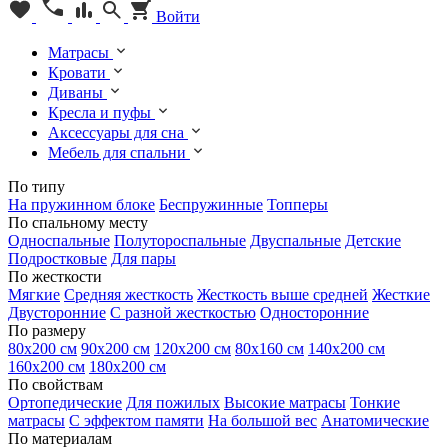
Войти
Матрасы
Кровати
Диваны
Кресла и пуфы
Аксессуары для сна
Мебель для спальни
По типу
На пружинном блоке
Беспружинные
Топперы
По спальному месту
Односпальные
Полутороспальные
Двуспальные
Детские
Подростковые
Для пары
По жесткости
Мягкие
Средняя жесткость
Жесткость выше средней
Жесткие
Двусторонние
С разной жесткостью
Односторонние
По размеру
80х200 см
90х200 см
120х200 см
80х160 см
140х200 см
160х200 см
180х200 см
По свойствам
Ортопедические
Для пожилых
Высокие матрасы
Тонкие
матрасы
С эффектом памяти
На большой вес
Анатомические
По материалам