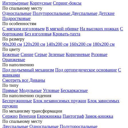
Интерьерные
Корпусные
Спринг-боксы
По спальному месту
Односпальные
Полутороспальные
Двуспальные
Детские
Подростковые
По особенностям
С мягким изголовьем
В мягкой обивке
На высоких ножках
С
бортиками
Без изголовья
Кровать-тахта
По размеру
90х200 см
120х200 см
140х200 см
160х200 см
180х200 см
По цвету
Бежевые
Синие
Серые
Зеленые
Коричневые
Розовые
Оранжевые
По наполнению
Под подъемный механизм
Под ортопедическое основание
С
ящиками
Смотреть все Диваны
По типу
Прямые
Модульные
Угловые
Бескаркасные
По наполнению сидения
Беспружинные
Блок независимых пружин
Блок зависимых
пружин
По механизму трансформации
Сержио
Венеция
Еврокнижка
Пантограф
Замок-книжка
По спальному месту
Двуспальные
Односпальные
Полутороспальные