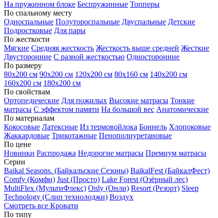
На пружинном блоке
Беспружинные
Топперы
По спальному месту
Односпальные
Полутороспальные
Двуспальные
Детские
Подростковые
Для пары
По жесткости
Мягкие
Средняя жесткость
Жесткость выше средней
Жесткие
Двусторонние
С разной жесткостью
Односторонние
По размеру
80х200 см
90х200 см
120х200 см
80х160 см
140х200 см
160х200 см
180х200 см
По свойствам
Ортопедические
Для пожилых
Высокие матрасы
Тонкие
матрасы
С эффектом памяти
На большой вес
Анатомические
По материалам
Кокосовые
Латексные
Из термовойлока
Боннель
Хлопоковые
Жаккардовые
Трикотажные
Пенополиуретановые
По цене
Новинки
Распродажа
Недорогие матрасы
Премиум матрасы
Серии
Baikal Seasons. (Байкальские Сезоны)
BaikalFest (БайкалФест)
Comfy (Комфи)
Just (Просто)
Lake Forest (Озёрный лес)
MultiFlex (МультиФлекс)
Only (Онли)
Resort (Резорт)
Sleep
Technology (Слип технолоджи)
Воздух
Смотреть все Кровати
По типу