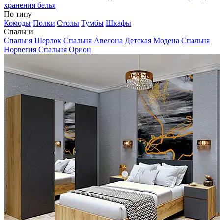
хранения белья
По типу
Комоды
Полки
Столы
Тумбы
Шкафы
Спальни
Спальня Шерлок
Спальня Авелона
Детская Модена
Спальня
Норвегия
Спальня Орион