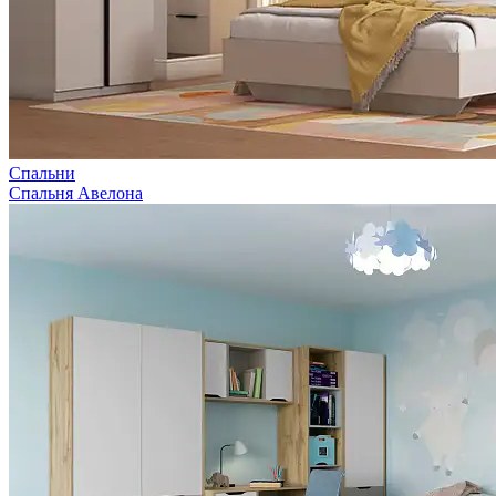
Спальни
Спальня Авелона