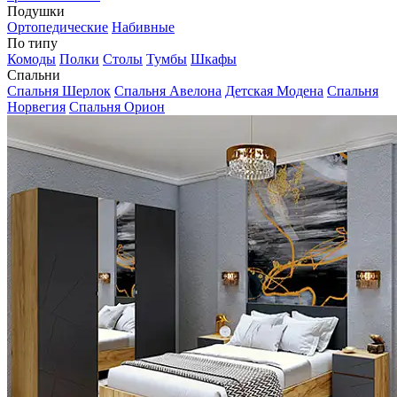
Подушки
Ортопедические
Набивные
По типу
Комоды
Полки
Столы
Тумбы
Шкафы
Спальни
Спальня Шерлок
Спальня Авелона
Детская Модена
Спальня
Норвегия
Спальня Орион