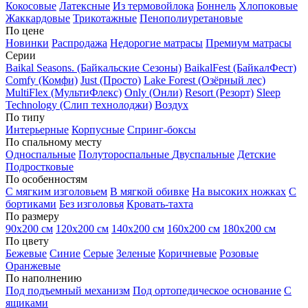
Кокосовые
Латексные
Из термовойлока
Боннель
Хлопоковые
Жаккардовые
Трикотажные
Пенополиуретановые
По цене
Новинки
Распродажа
Недорогие матрасы
Премиум матрасы
Серии
Baikal Seasons. (Байкальские Сезоны)
BaikalFest (БайкалФест)
Comfy (Комфи)
Just (Просто)
Lake Forest (Озёрный лес)
MultiFlex (МультиФлекс)
Only (Онли)
Resort (Резорт)
Sleep
Technology (Слип технолоджи)
Воздух
По типу
Интерьерные
Корпусные
Спринг-боксы
По спальному месту
Односпальные
Полутороспальные
Двуспальные
Детские
Подростковые
По особенностям
С мягким изголовьем
В мягкой обивке
На высоких ножках
С
бортиками
Без изголовья
Кровать-тахта
По размеру
90х200 см
120х200 см
140х200 см
160х200 см
180х200 см
По цвету
Бежевые
Синие
Серые
Зеленые
Коричневые
Розовые
Оранжевые
По наполнению
Под подъемный механизм
Под ортопедическое основание
С
ящиками