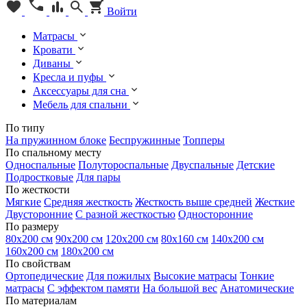
Войти
Матрасы
Кровати
Диваны
Кресла и пуфы
Аксессуары для сна
Мебель для спальни
По типу
На пружинном блоке
Беспружинные
Топперы
По спальному месту
Односпальные
Полутороспальные
Двуспальные
Детские
Подростковые
Для пары
По жесткости
Мягкие
Средняя жесткость
Жесткость выше средней
Жесткие
Двусторонние
С разной жесткостью
Односторонние
По размеру
80х200 см
90х200 см
120х200 см
80х160 см
140х200 см
160х200 см
180х200 см
По свойствам
Ортопедические
Для пожилых
Высокие матрасы
Тонкие
матрасы
С эффектом памяти
На большой вес
Анатомические
По материалам