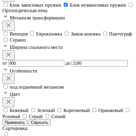
Блок зависимых пружин
Блок независимых пружин
Ортопедическая пена
Механизм трансформации
Венеция
Еврокнижка
Замок-книжка
Пантограф
Сержио
Ширина спального места
от
до
Особенности
под подъемный механизм
Цвет
Бежевый
Зеленый
Коричневый
Оранжевый
Розовый
Серый
Синий
Применить
Сбросить
Сортировка