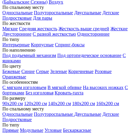
(Байкальские Сезоны)
Воздух
По спальному месту
Односпальные
Полутороспальные
Двуспальные
Детские
Подростковые
Для пары
По жесткости
Мягкие
Средняя жесткость
Жесткость выше средней
Жесткие
Двусторонние
С разной жесткостью
Односторонние
По типу
Интерьерные
Корпусные
Спринг-боксы
По наполнению
Под подъемный механизм
Под ортопедическое основание
С
ящиками
По цвету
Бежевые
Синие
Серые
Зеленые
Коричневые
Розовые
Оранжевые
По особенностям
С мягким изголовьем
В мягкой обивке
На высоких ножках
С
бортиками
Без изголовья
Кровать-тахта
По размеру
90х200 см
120х200 см
140х200 см
180х200 см
160х200 см
По спальному месту
Односпальные
Полутороспальные
Двуспальные
Детские
Подростковые
По типу
Прямые
Модульные
Угловые
Бескаркасные