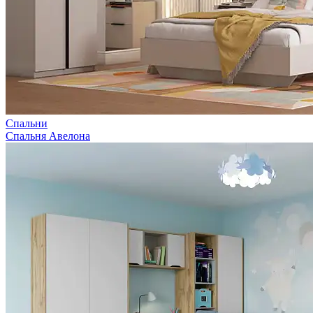
Спальни
Спальня Авелона