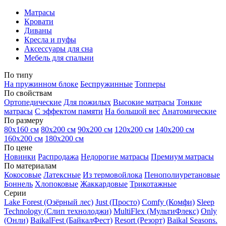
Матрасы
Кровати
Диваны
Кресла и пуфы
Аксессуары для сна
Мебель для спальни
По типу
На пружинном блоке
Беспружинные
Топперы
По свойствам
Ортопедические
Для пожилых
Высокие матрасы
Тонкие
матрасы
С эффектом памяти
На большой вес
Анатомические
По размеру
80х160 см
80х200 см
90х200 см
120х200 см
140х200 см
160х200 см
180х200 см
По цене
Новинки
Распродажа
Недорогие матрасы
Премиум матрасы
По материалам
Кокосовые
Латексные
Из термовойлока
Пенополиуретановые
Боннель
Хлопоковые
Жаккардовые
Трикотажные
Серии
Lake Forest (Озёрный лес)
Just (Просто)
Comfy (Комфи)
Sleep
Technology (Слип технолоджи)
MultiFlex (МультиФлекс)
Only
(Онли)
BaikalFest (БайкалФест)
Resort (Резорт)
Baikal Seasons.