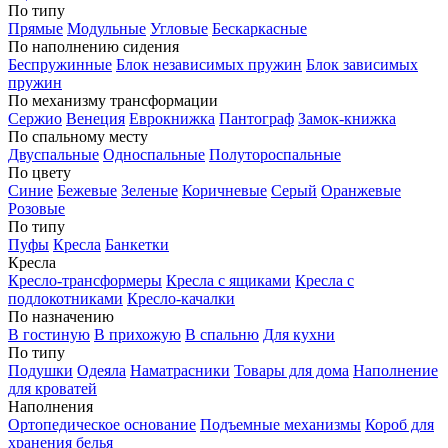
По типу
Прямые
Модульные
Угловые
Бескаркасные
По наполнению сидения
Беспружинные
Блок независимых пружин
Блок зависимых
пружин
По механизму трансформации
Сержио
Венеция
Еврокнижка
Пантограф
Замок-книжка
По спальному месту
Двуспальные
Односпальные
Полутороспальные
По цвету
Синие
Бежевые
Зеленые
Коричневые
Серый
Оранжевые
Розовые
По типу
Пуфы
Кресла
Банкетки
Кресла
Кресло-трансформеры
Кресла с ящиками
Кресла с
подлокотниками
Кресло-качалки
По назначению
В гостиную
В прихожую
В спальню
Для кухни
По типу
Подушки
Одеяла
Наматрасники
Товары для дома
Наполнение
для кроватей
Наполнения
Ортопедическое основание
Подъемные механизмы
Короб для
хранения белья