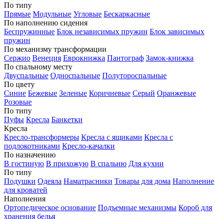
По типу
Прямые
Модульные
Угловые
Бескаркасные
По наполнению сидения
Беспружинные
Блок независимых пружин
Блок зависимых
пружин
По механизму трансформации
Сержио
Венеция
Еврокнижка
Пантограф
Замок-книжка
По спальному месту
Двуспальные
Односпальные
Полутороспальные
По цвету
Синие
Бежевые
Зеленые
Коричневые
Серый
Оранжевые
Розовые
По типу
Пуфы
Кресла
Банкетки
Кресла
Кресло-трансформеры
Кресла с ящиками
Кресла с
подлокотниками
Кресло-качалки
По назначению
В гостиную
В прихожую
В спальню
Для кухни
По типу
Подушки
Одеяла
Наматрасники
Товары для дома
Наполнение
для кроватей
Наполнения
Ортопедическое основание
Подъемные механизмы
Короб для
хранения белья