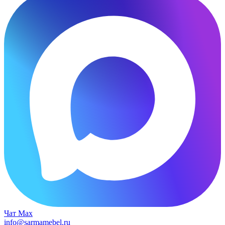
Чат Max
info@sarmamebel.ru