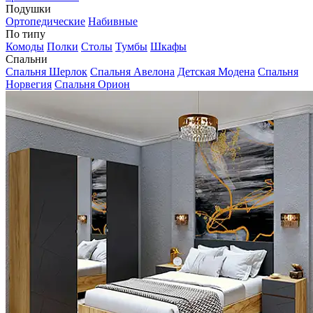
Подушки
Ортопедические
Набивные
По типу
Комоды
Полки
Столы
Тумбы
Шкафы
Спальни
Спальня Шерлок
Спальня Авелона
Детская Модена
Спальня
Норвегия
Спальня Орион