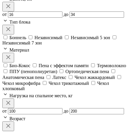
от
до
Тип блока
Боннель
Независимый
Независимый 5 зон
Независимый 7 зон
Материал
Био-Кокос
Пена с эффектом памяти
Термоволокно
ППУ (пенополиуретан)
Ортопедическая пена
Анатомическая пена
Латекс
Чехол жаккардовый
Чехол микрофибра
Чехол трикотажный
Чехол
хлопковый
Нагрузка на спальное место, кг
от
до
Возраст