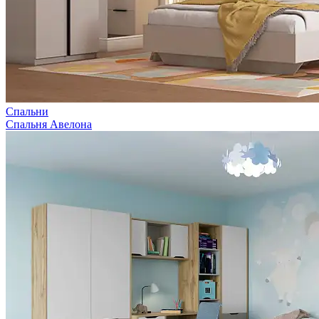
Спальни
Спальня Авелона