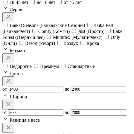
18-45 лет
до 18 лет
от 45 лет
Серия
Baikal Seasons (Байкальские Сезоны)
BaikalFest
(БайкалФест)
Comfy (Комфи)
Just (Просто)
Lake
Forest (Озёрный лес)
Multiflex (МультиФлекс)
Only
(Онли)
Resort (Резорт)
Воздух
Кроха
Бюджет
Недорогие
Премиум
Стандартные
Длина
от
до
Ширина
от
до
Разница в весе