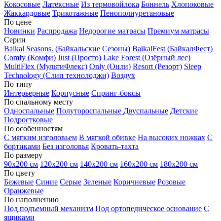
Кокосовые
Латексные
Из термовойлока
Боннель
Хлопоковые
Жаккардовые
Трикотажные
Пенополиуретановые
По цене
Новинки
Распродажа
Недорогие матрасы
Премиум матрасы
Серии
Baikal Seasons. (Байкальские Сезоны)
BaikalFest (БайкалФест)
Comfy (Комфи)
Just (Просто)
Lake Forest (Озёрный лес)
MultiFlex (МультиФлекс)
Only (Онли)
Resort (Резорт)
Sleep
Technology (Слип технолоджи)
Воздух
По типу
Интерьерные
Корпусные
Спринг-боксы
По спальному месту
Односпальные
Полутороспальные
Двуспальные
Детские
Подростковые
По особенностям
С мягким изголовьем
В мягкой обивке
На высоких ножках
С
бортиками
Без изголовья
Кровать-тахта
По размеру
90х200 см
120х200 см
140х200 см
160х200 см
180х200 см
По цвету
Бежевые
Синие
Серые
Зеленые
Коричневые
Розовые
Оранжевые
По наполнению
Под подъемный механизм
Под ортопедическое основание
С
ящиками