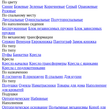
По цвету
Синие
Бежевые
Зеленые
Коричневые
Серый
Оранжевые
Розовые
По спальному месту
Двуспальные
Односпальные
Полутороспальные
По наполнению сидения
Беспружинные
Блок независимых пружин
Блок зависимых
пружин
По механизму трансформации
Сержио
Венеция
Еврокнижка
Пантограф
Замок-книжка
По типу
По типу
Пуфы
Банкетки
Кресла
Кресла
Кресло-качалки
Кресло-трансформеры
Кресла с ящиками
Кресла с подлокотниками
По назначению
В гостиную
В прихожую
В спальню
Для кухни
По типу
Подушки
Одеяла
Наматрасники
Товары для дома
Наполнение
для кроватей
Подушки
Ортопедические
Набивные
Наполнения
Ортопедическое основание
Подъемные механизмы
Короб для