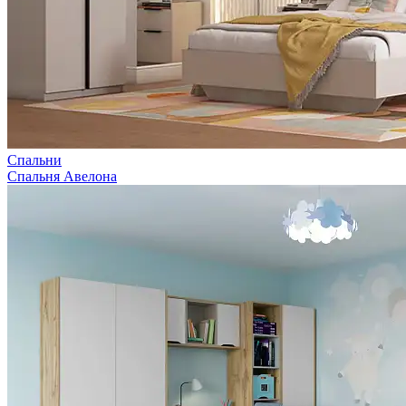
Спальни
Спальня Авелона