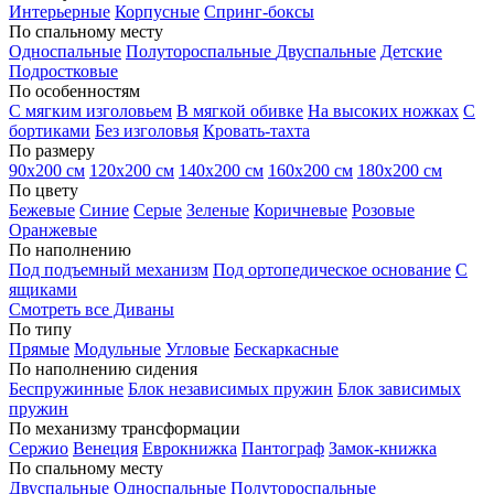
Интерьерные
Корпусные
Спринг-боксы
По спальному месту
Односпальные
Полутороспальные
Двуспальные
Детские
Подростковые
По особенностям
С мягким изголовьем
В мягкой обивке
На высоких ножках
С
бортиками
Без изголовья
Кровать-тахта
По размеру
90х200 см
120х200 см
140х200 см
160х200 см
180х200 см
По цвету
Бежевые
Синие
Серые
Зеленые
Коричневые
Розовые
Оранжевые
По наполнению
Под подъемный механизм
Под ортопедическое основание
С
ящиками
Смотреть все Диваны
По типу
Прямые
Модульные
Угловые
Бескаркасные
По наполнению сидения
Беспружинные
Блок независимых пружин
Блок зависимых
пружин
По механизму трансформации
Сержио
Венеция
Еврокнижка
Пантограф
Замок-книжка
По спальному месту
Двуспальные
Односпальные
Полутороспальные