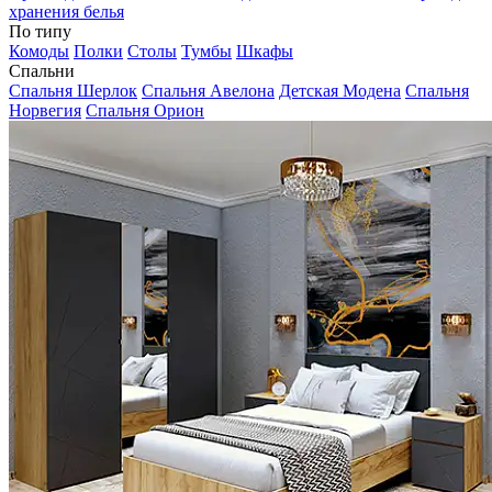
хранения белья
По типу
Комоды
Полки
Столы
Тумбы
Шкафы
Спальни
Спальня Шерлок
Спальня Авелона
Детская Модена
Спальня
Норвегия
Спальня Орион