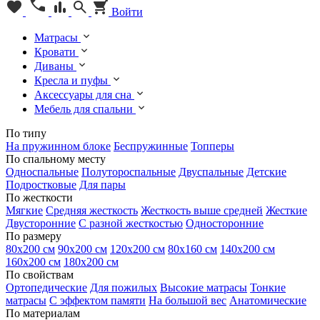
Войти
Матрасы
Кровати
Диваны
Кресла и пуфы
Аксессуары для сна
Мебель для спальни
По типу
На пружинном блоке
Беспружинные
Топперы
По спальному месту
Односпальные
Полутороспальные
Двуспальные
Детские
Подростковые
Для пары
По жесткости
Мягкие
Средняя жесткость
Жесткость выше средней
Жесткие
Двусторонние
С разной жесткостью
Односторонние
По размеру
80х200 см
90х200 см
120х200 см
80х160 см
140х200 см
160х200 см
180х200 см
По свойствам
Ортопедические
Для пожилых
Высокие матрасы
Тонкие
матрасы
С эффектом памяти
На большой вес
Анатомические
По материалам