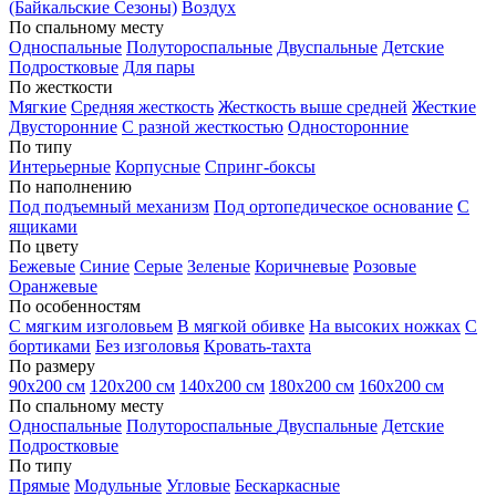
(Байкальские Сезоны)
Воздух
По спальному месту
Односпальные
Полутороспальные
Двуспальные
Детские
Подростковые
Для пары
По жесткости
Мягкие
Средняя жесткость
Жесткость выше средней
Жесткие
Двусторонние
С разной жесткостью
Односторонние
По типу
Интерьерные
Корпусные
Спринг-боксы
По наполнению
Под подъемный механизм
Под ортопедическое основание
С
ящиками
По цвету
Бежевые
Синие
Серые
Зеленые
Коричневые
Розовые
Оранжевые
По особенностям
С мягким изголовьем
В мягкой обивке
На высоких ножках
С
бортиками
Без изголовья
Кровать-тахта
По размеру
90х200 см
120х200 см
140х200 см
180х200 см
160х200 см
По спальному месту
Односпальные
Полутороспальные
Двуспальные
Детские
Подростковые
По типу
Прямые
Модульные
Угловые
Бескаркасные