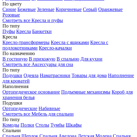
По цвету
Синие
Бежевые
Зеленые
Коричневые
Серый
Оранжевые
Розовые
Смотреть все Кресла и пуфы
По типу
Пуфы
Кресла
Банкетки
Кресла
Кресло-трансформеры
Кресла с ящиками
Кресла с
подлокотниками
Кресло-качалки
По назначению
В гостиную
В прихожую
В спальню
Для кухни
Смотреть все Аксессуары для сна
По типу
Подушки
Одеяла
Наматрасники
Товары для дома
Наполнение
для кроватей
Наполнения
Ортопедическое основание
Подъемные механизмы
Короб для
хранения белья
Подушки
Ортопедические
Набивные
Смотреть все Мебель для спальни
По типу
Комоды
Полки
Столы
Тумбы
Шкафы
Спальни
Спальня Шерлок
Спальня Авелона
Детская Модена
Спальня