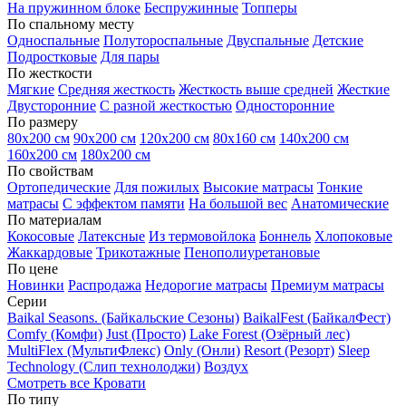
На пружинном блоке
Беспружинные
Топперы
По спальному месту
Односпальные
Полутороспальные
Двуспальные
Детские
Подростковые
Для пары
По жесткости
Мягкие
Средняя жесткость
Жесткость выше средней
Жесткие
Двусторонние
С разной жесткостью
Односторонние
По размеру
80х200 см
90х200 см
120х200 см
80х160 см
140х200 см
160х200 см
180х200 см
По свойствам
Ортопедические
Для пожилых
Высокие матрасы
Тонкие
матрасы
С эффектом памяти
На большой вес
Анатомические
По материалам
Кокосовые
Латексные
Из термовойлока
Боннель
Хлопоковые
Жаккардовые
Трикотажные
Пенополиуретановые
По цене
Новинки
Распродажа
Недорогие матрасы
Премиум матрасы
Серии
Baikal Seasons. (Байкальские Сезоны)
BaikalFest (БайкалФест)
Comfy (Комфи)
Just (Просто)
Lake Forest (Озёрный лес)
MultiFlex (МультиФлекс)
Only (Онли)
Resort (Резорт)
Sleep
Technology (Слип технолоджи)
Воздух
Смотреть все Кровати
По типу