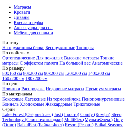
Матрасы
Кровати
Диваны
Кресла и пуфы
Аксессуары для сна
Мебель для спальни
По типу
На пружинном блоке
Беспружинные
Топперы
По свойствам
Ортопедические
Для пожилых
Высокие матрасы
Тонкие
матрасы
С эффектом памяти
На большой вес
Анатомические
По размеру
80х160 см
80х200 см
90х200 см
120х200 см
140х200 см
160х200 см
180х200 см
По цене
Новинки
Распродажа
Недорогие матрасы
Премиум матрасы
По материалам
Кокосовые
Латексные
Из термовойлока
Пенополиуретановые
Боннель
Хлопоковые
Жаккардовые
Трикотажные
Серии
Lake Forest (Озёрный лес)
Just (Просто)
Comfy (Комфи)
Sleep
Technology (Слип технолоджи)
MultiFlex (МультиФлекс)
Only
(Онли)
BaikalFest (БайкалФест)
Resort (Резорт)
Baikal Seasons.