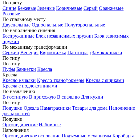
По цвету
Синие
Бежевые
Зеленые
Коричневые
Серый
Оранжевые
Розовые
По спальному месту
Двуспальные
Односпальные
Полутороспальные
По наполнению сидения
Беспружинные
Блок независимых пружин
Блок зависимых
пружин
По механизму трансформации
Сержио
Венеция
Еврокнижка
Пантограф
Замок-книжка
По типу
По типу
Пуфы
Банкетки
Кресла
Кресла
Кресло-качалки
Кресло-трансформеры
Кресла с ящиками
Кресла с подлокотниками
По назначению
В гостиную
В прихожую
В спальню
Для кухни
По типу
Подушки
Одеяла
Наматрасники
Товары для дома
Наполнение
для кроватей
Подушки
Ортопедические
Набивные
Наполнения
Ортопедическое основание
Подъемные механизмы
Короб для