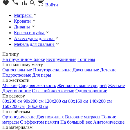
Войти
Матрасы
Кровати
Диваны
Кресла и пуфы
Аксессуары для сна
Мебель для спальни
По типу
На пружинном блоке
Беспружинные
Топперы
По спальному месту
Односпальные
Полутороспальные
Двуспальные
Детские
Подростковые
Для пары
По жесткости
Мягкие
Средняя жесткость
Жесткость выше средней
Жесткие
Двусторонние
С разной жесткостью
Односторонние
По размеру
80х200 см
90х200 см
120х200 см
80х160 см
140х200 см
160х200 см
180х200 см
По свойствам
Ортопедические
Для пожилых
Высокие матрасы
Тонкие
матрасы
С эффектом памяти
На большой вес
Анатомические
По материалам