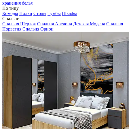
хранения белья
По типу
Комоды
Полки
Столы
Тумбы
Шкафы
Спальни
Спальня Шерлок
Спальня Авелона
Детская Модена
Спальня
Норвегия
Спальня Орион