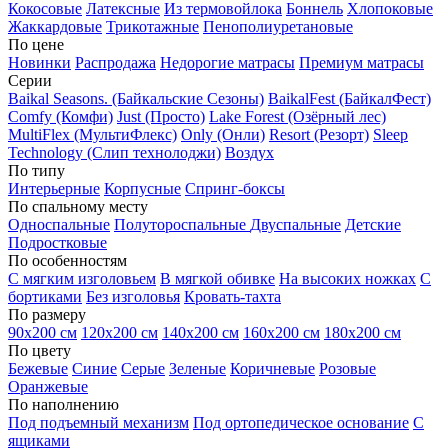
Кокосовые
Латексные
Из термовойлока
Боннель
Хлопоковые
Жаккардовые
Трикотажные
Пенополиуретановые
По цене
Новинки
Распродажа
Недорогие матрасы
Премиум матрасы
Серии
Baikal Seasons. (Байкальские Сезоны)
BaikalFest (БайкалФест)
Comfy (Комфи)
Just (Просто)
Lake Forest (Озёрный лес)
MultiFlex (МультиФлекс)
Only (Онли)
Resort (Резорт)
Sleep
Technology (Слип технолоджи)
Воздух
По типу
Интерьерные
Корпусные
Спринг-боксы
По спальному месту
Односпальные
Полутороспальные
Двуспальные
Детские
Подростковые
По особенностям
С мягким изголовьем
В мягкой обивке
На высоких ножках
С
бортиками
Без изголовья
Кровать-тахта
По размеру
90х200 см
120х200 см
140х200 см
160х200 см
180х200 см
По цвету
Бежевые
Синие
Серые
Зеленые
Коричневые
Розовые
Оранжевые
По наполнению
Под подъемный механизм
Под ортопедическое основание
С
ящиками