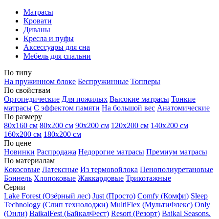
Матрасы
Кровати
Диваны
Кресла и пуфы
Аксессуары для сна
Мебель для спальни
По типу
На пружинном блоке
Беспружинные
Топперы
По свойствам
Ортопедические
Для пожилых
Высокие матрасы
Тонкие
матрасы
С эффектом памяти
На большой вес
Анатомические
По размеру
80х160 см
80х200 см
90х200 см
120х200 см
140х200 см
160х200 см
180х200 см
По цене
Новинки
Распродажа
Недорогие матрасы
Премиум матрасы
По материалам
Кокосовые
Латексные
Из термовойлока
Пенополиуретановые
Боннель
Хлопоковые
Жаккардовые
Трикотажные
Серии
Lake Forest (Озёрный лес)
Just (Просто)
Comfy (Комфи)
Sleep
Technology (Слип технолоджи)
MultiFlex (МультиФлекс)
Only
(Онли)
BaikalFest (БайкалФест)
Resort (Резорт)
Baikal Seasons.