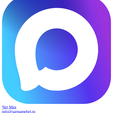
Чат Max
info@sarmamebel.ru