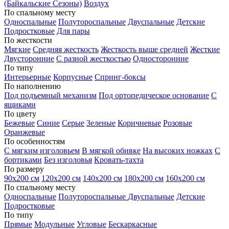
(Байкальские Сезоны)
Воздух
По спальному месту
Односпальные
Полутороспальные
Двуспальные
Детские
Подростковые
Для пары
По жесткости
Мягкие
Средняя жесткость
Жесткость выше средней
Жесткие
Двусторонние
С разной жесткостью
Односторонние
По типу
Интерьерные
Корпусные
Спринг-боксы
По наполнению
Под подъемный механизм
Под ортопедическое основание
С
ящиками
По цвету
Бежевые
Синие
Серые
Зеленые
Коричневые
Розовые
Оранжевые
По особенностям
С мягким изголовьем
В мягкой обивке
На высоких ножках
С
бортиками
Без изголовья
Кровать-тахта
По размеру
90х200 см
120х200 см
140х200 см
180х200 см
160х200 см
По спальному месту
Односпальные
Полутороспальные
Двуспальные
Детские
Подростковые
По типу
Прямые
Модульные
Угловые
Бескаркасные