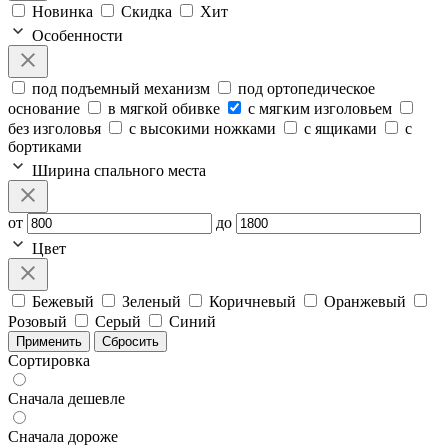
Новинка
Скидка
Хит
Особенности
под подъемный механизм
под ортопедическое
основание
в мягкой обивке
с мягким изголовьем
без изголовья
с высокими ножками
с ящиками
с
бортиками
Ширина спального места
от
до
Цвет
Бежевый
Зеленый
Коричневый
Оранжевый
Розовый
Серый
Синий
Применить
Сбросить
Сортировка
Сначала дешевле
Сначала дороже