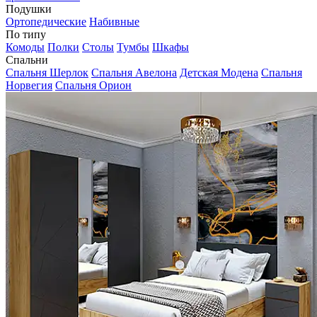
Подушки
Ортопедические
Набивные
По типу
Комоды
Полки
Столы
Тумбы
Шкафы
Спальни
Спальня Шерлок
Спальня Авелона
Детская Модена
Спальня
Норвегия
Спальня Орион