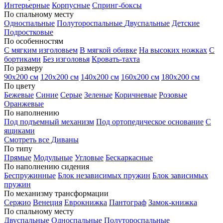
Интерьерные
Корпусные
Спринг-боксы
По спальному месту
Односпальные
Полутороспальные
Двуспальные
Детские
Подростковые
По особенностям
С мягким изголовьем
В мягкой обивке
На высоких ножках
С
бортиками
Без изголовья
Кровать-тахта
По размеру
90х200 см
120х200 см
140х200 см
160х200 см
180х200 см
По цвету
Бежевые
Синие
Серые
Зеленые
Коричневые
Розовые
Оранжевые
По наполнению
Под подъемный механизм
Под ортопедическое основание
С
ящиками
Смотреть все Диваны
По типу
Прямые
Модульные
Угловые
Бескаркасные
По наполнению сидения
Беспружинные
Блок независимых пружин
Блок зависимых
пружин
По механизму трансформации
Сержио
Венеция
Еврокнижка
Пантограф
Замок-книжка
По спальному месту
Двуспальные
Односпальные
Полутороспальные