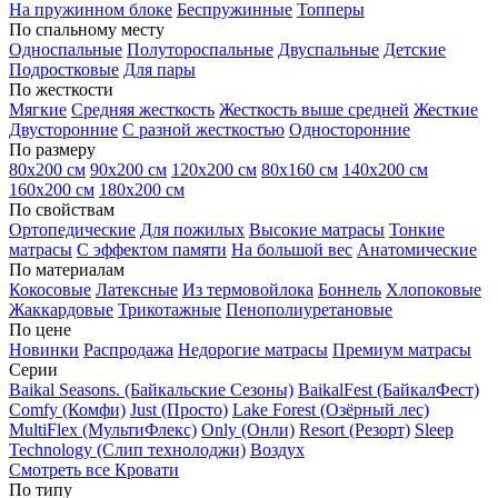
На пружинном блоке
Беспружинные
Топперы
По спальному месту
Односпальные
Полутороспальные
Двуспальные
Детские
Подростковые
Для пары
По жесткости
Мягкие
Средняя жесткость
Жесткость выше средней
Жесткие
Двусторонние
С разной жесткостью
Односторонние
По размеру
80х200 см
90х200 см
120х200 см
80х160 см
140х200 см
160х200 см
180х200 см
По свойствам
Ортопедические
Для пожилых
Высокие матрасы
Тонкие
матрасы
С эффектом памяти
На большой вес
Анатомические
По материалам
Кокосовые
Латексные
Из термовойлока
Боннель
Хлопоковые
Жаккардовые
Трикотажные
Пенополиуретановые
По цене
Новинки
Распродажа
Недорогие матрасы
Премиум матрасы
Серии
Baikal Seasons. (Байкальские Сезоны)
BaikalFest (БайкалФест)
Comfy (Комфи)
Just (Просто)
Lake Forest (Озёрный лес)
MultiFlex (МультиФлекс)
Only (Онли)
Resort (Резорт)
Sleep
Technology (Слип технолоджи)
Воздух
Смотреть все Кровати
По типу