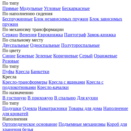
По типу
Прямые
Модульные
Угловые
Бескаркасные
По наполнению сидения
Беспружинные
Блок независимых пружин
Блок зависимых
пружин
По механизму трансформации
Сержио
Венеция
Еврокнижка
Пантограф
Замок-книжка
По спальному месту
Двуспальные
Односпальные
Полутороспальные
По цвету
Синие
Бежевые
Зеленые
Коричневые
Серый
Оранжевые
Розовые
По типу
Пуфы
Кресла
Банкетки
Кресла
Кресло-трансформеры
Кресла с ящиками
Кресла с
подлокотниками
Кресло-качалки
По назначению
В гостиную
В прихожую
В спальню
Для кухни
По типу
Подушки
Одеяла
Наматрасники
Товары для дома
Наполнение
для кроватей
Наполнения
Ортопедическое основание
Подъемные механизмы
Короб для
хранения белья