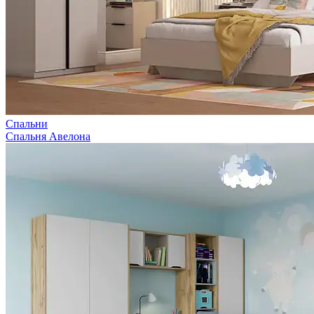
Спальни
Спальня Авелона