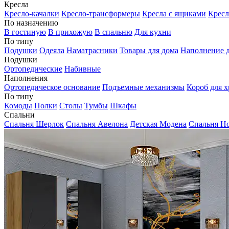
Кресла
Кресло-качалки
Кресло-трансформеры
Кресла с ящиками
Кресл
По назначению
В гостиную
В прихожую
В спальню
Для кухни
По типу
Подушки
Одеяла
Наматрасники
Товары для дома
Наполнение д
Подушки
Ортопедические
Набивные
Наполнения
Ортопедическое основание
Подъемные механизмы
Короб для х
По типу
Комоды
Полки
Столы
Тумбы
Шкафы
Спальни
Спальня Шерлок
Спальня Авелона
Детская Модена
Спальня Н