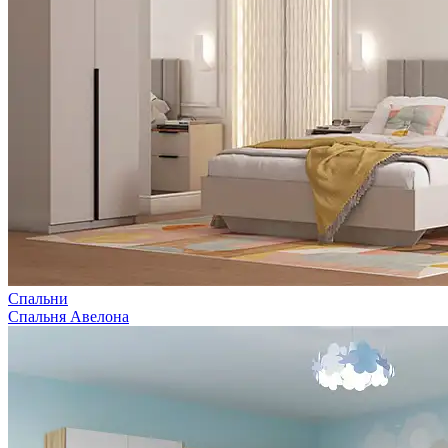
Спальни
Спальня Авелона