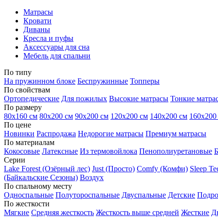
Матрасы
Кровати
Диваны
Кресла и пуфы
Аксессуары для сна
Мебель для спальни
По типу
На пружинном блоке
Беспружинные
Топперы
По свойствам
Ортопедические
Для пожилых
Высокие матрасы
Тонкие матра
По размеру
80х160 см
80х200 см
90х200 см
120х200 см
140х200 см
160х200
По цене
Новинки
Распродажа
Недорогие матрасы
Премиум матрасы
По материалам
Кокосовые
Латексные
Из термовойлока
Пенополиуретановые
Серии
Lake Forest (Озёрный лес)
Just (Просто)
Comfy (Комфи)
Sleep T
(Байкальские Сезоны)
Воздух
По спальному месту
Односпальные
Полутороспальные
Двуспальные
Детские
Подро
По жесткости
Мягкие
Средняя жесткость
Жесткость выше средней
Жесткие
Д