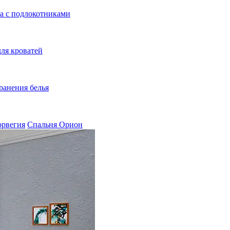
а с подлокотниками
ля кроватей
ранения белья
орвегия
Спальня Орион