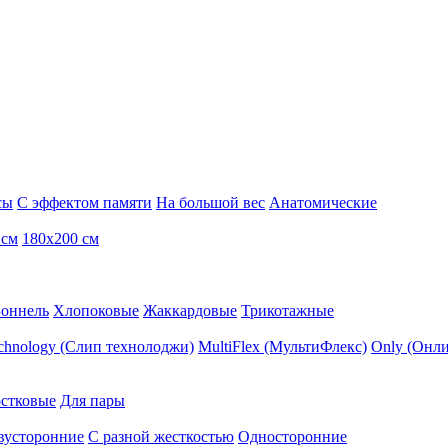
сы
С эффектом памяти
На большой вес
Анатомические
 см
180х200 см
Боннель
Хлопоковые
Жаккардовые
Трикотажные
echnology (Слип технолоджи)
MultiFlex (МультиФлекс)
Only (Онли
стковые
Для пары
вусторонние
С разной жесткостью
Односторонние