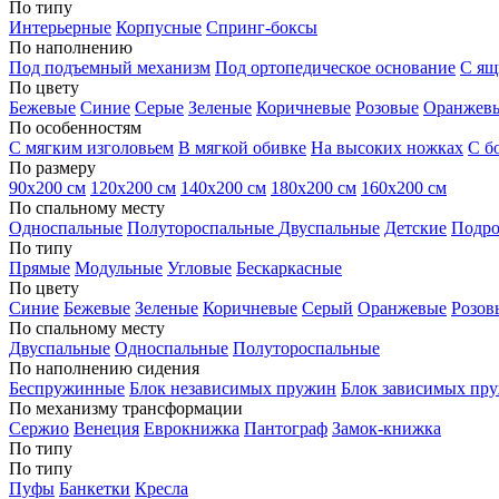
По типу
Интерьерные
Корпусные
Спринг-боксы
По наполнению
Под подъемный механизм
Под ортопедическое основание
С ящ
По цвету
Бежевые
Синие
Серые
Зеленые
Коричневые
Розовые
Оранжев
По особенностям
С мягким изголовьем
В мягкой обивке
На высоких ножках
С б
По размеру
90х200 см
120х200 см
140х200 см
180х200 см
160х200 см
По спальному месту
Односпальные
Полутороспальные
Двуспальные
Детские
Подро
По типу
Прямые
Модульные
Угловые
Бескаркасные
По цвету
Синие
Бежевые
Зеленые
Коричневые
Серый
Оранжевые
Розов
По спальному месту
Двуспальные
Односпальные
Полутороспальные
По наполнению сидения
Беспружинные
Блок независимых пружин
Блок зависимых пр
По механизму трансформации
Сержио
Венеция
Еврокнижка
Пантограф
Замок-книжка
По типу
По типу
Пуфы
Банкетки
Кресла