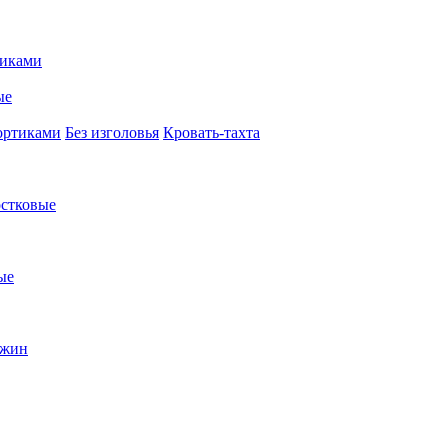
иками
ые
ортиками
Без изголовья
Кровать-тахта
стковые
ые
ужин