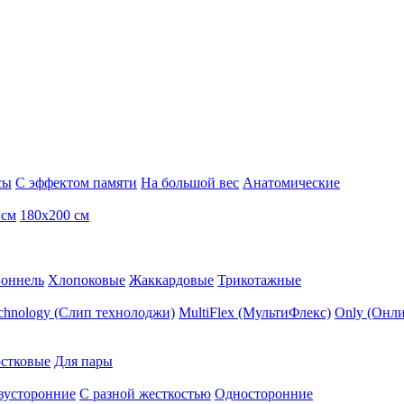
сы
С эффектом памяти
На большой вес
Анатомические
 см
180х200 см
Боннель
Хлопоковые
Жаккардовые
Трикотажные
echnology (Слип технолоджи)
MultiFlex (МультиФлекс)
Only (Онли
стковые
Для пары
вусторонние
С разной жесткостью
Односторонние