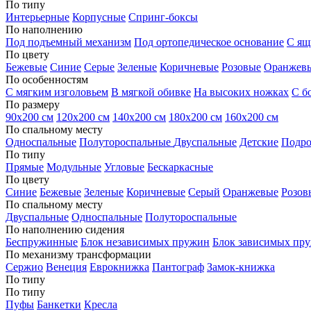
По типу
Интерьерные
Корпусные
Спринг-боксы
По наполнению
Под подъемный механизм
Под ортопедическое основание
С ящ
По цвету
Бежевые
Синие
Серые
Зеленые
Коричневые
Розовые
Оранжев
По особенностям
С мягким изголовьем
В мягкой обивке
На высоких ножках
С б
По размеру
90х200 см
120х200 см
140х200 см
180х200 см
160х200 см
По спальному месту
Односпальные
Полутороспальные
Двуспальные
Детские
Подро
По типу
Прямые
Модульные
Угловые
Бескаркасные
По цвету
Синие
Бежевые
Зеленые
Коричневые
Серый
Оранжевые
Розов
По спальному месту
Двуспальные
Односпальные
Полутороспальные
По наполнению сидения
Беспружинные
Блок независимых пружин
Блок зависимых пр
По механизму трансформации
Сержио
Венеция
Еврокнижка
Пантограф
Замок-книжка
По типу
По типу
Пуфы
Банкетки
Кресла