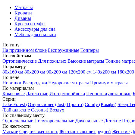
Матрасы
Кровати
Диваны
Кресла и пуфы
Аксессуары для сна
Мебель для спальни
По типу
На пружинном блоке
Беспружинные
Топперы
По свойствам
Ортопедические
Для пожилых
Высокие матрасы
Тонкие матра
По размеру
80х160 см
80х200 см
90х200 см
120х200 см
140х200 см
160х200
По цене
Новинки
Распродажа
Недорогие матрасы
Премиум матрасы
По материалам
Кокосовые
Латексные
Из термовойлока
Пенополиуретановые
Серии
Lake Forest (Озёрный лес)
Just (Просто)
Comfy (Комфи)
Sleep T
(Байкальские Сезоны)
Воздух
По спальному месту
Односпальные
Полутороспальные
Двуспальные
Детские
Подро
По жесткости
Мягкие
Средняя жесткость
Жесткость выше средней
Жесткие
Д