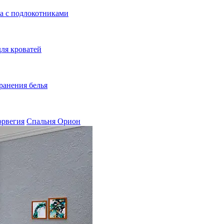
а с подлокотниками
ля кроватей
ранения белья
орвегия
Спальня Орион