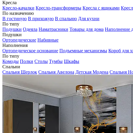
Кресла
Кресло-качалки
Кресло-трансформеры
Кресла с ящиками
Кресл
По назначению
В гостиную
В прихожую
В спальню
Для кухни
По типу
Подушки
Одеяла
Наматрасники
Товары для дома
Наполнение д
Подушки
Ортопедические
Набивные
Наполнения
Ортопедическое основание
Подъемные механизмы
Короб для х
По типу
Комоды
Полки
Столы
Тумбы
Шкафы
Спальни
Спальня Шерлок
Спальня Авелона
Детская Модена
Спальня Н