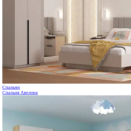
Спальни
Спальня Авелона