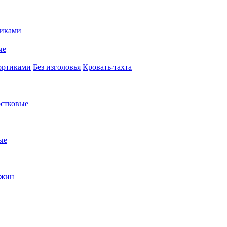
иками
ые
ортиками
Без изголовья
Кровать-тахта
стковые
ые
ужин