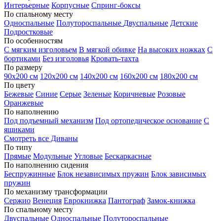
Интерьерные
Корпусные
Спринг-боксы
По спальному месту
Односпальные
Полутороспальные
Двуспальные
Детские
Подростковые
По особенностям
С мягким изголовьем
В мягкой обивке
На высоких ножках
С
бортиками
Без изголовья
Кровать-тахта
По размеру
90х200 см
120х200 см
140х200 см
160х200 см
180х200 см
По цвету
Бежевые
Синие
Серые
Зеленые
Коричневые
Розовые
Оранжевые
По наполнению
Под подъемный механизм
Под ортопедическое основание
С
ящиками
Смотреть все Диваны
По типу
Прямые
Модульные
Угловые
Бескаркасные
По наполнению сидения
Беспружинные
Блок независимых пружин
Блок зависимых
пружин
По механизму трансформации
Сержио
Венеция
Еврокнижка
Пантограф
Замок-книжка
По спальному месту
Двуспальные
Односпальные
Полутороспальные