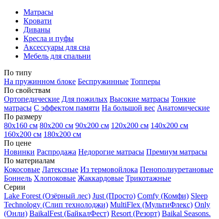
Матрасы
Кровати
Диваны
Кресла и пуфы
Аксессуары для сна
Мебель для спальни
По типу
На пружинном блоке
Беспружинные
Топперы
По свойствам
Ортопедические
Для пожилых
Высокие матрасы
Тонкие
матрасы
С эффектом памяти
На большой вес
Анатомические
По размеру
80х160 см
80х200 см
90х200 см
120х200 см
140х200 см
160х200 см
180х200 см
По цене
Новинки
Распродажа
Недорогие матрасы
Премиум матрасы
По материалам
Кокосовые
Латексные
Из термовойлока
Пенополиуретановые
Боннель
Хлопоковые
Жаккардовые
Трикотажные
Серии
Lake Forest (Озёрный лес)
Just (Просто)
Comfy (Комфи)
Sleep
Technology (Слип технолоджи)
MultiFlex (МультиФлекс)
Only
(Онли)
BaikalFest (БайкалФест)
Resort (Резорт)
Baikal Seasons.