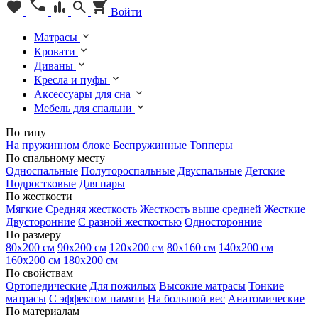
Войти
Матрасы
Кровати
Диваны
Кресла и пуфы
Аксессуары для сна
Мебель для спальни
По типу
На пружинном блоке
Беспружинные
Топперы
По спальному месту
Односпальные
Полутороспальные
Двуспальные
Детские
Подростковые
Для пары
По жесткости
Мягкие
Средняя жесткость
Жесткость выше средней
Жесткие
Двусторонние
С разной жесткостью
Односторонние
По размеру
80х200 см
90х200 см
120х200 см
80х160 см
140х200 см
160х200 см
180х200 см
По свойствам
Ортопедические
Для пожилых
Высокие матрасы
Тонкие
матрасы
С эффектом памяти
На большой вес
Анатомические
По материалам