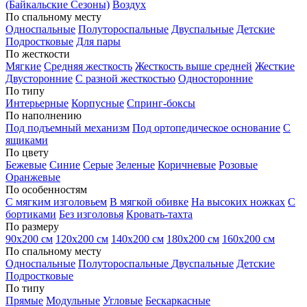
(Байкальские Сезоны)
Воздух
По спальному месту
Односпальные
Полутороспальные
Двуспальные
Детские
Подростковые
Для пары
По жесткости
Мягкие
Средняя жесткость
Жесткость выше средней
Жесткие
Двусторонние
С разной жесткостью
Односторонние
По типу
Интерьерные
Корпусные
Спринг-боксы
По наполнению
Под подъемный механизм
Под ортопедическое основание
С
ящиками
По цвету
Бежевые
Синие
Серые
Зеленые
Коричневые
Розовые
Оранжевые
По особенностям
С мягким изголовьем
В мягкой обивке
На высоких ножках
С
бортиками
Без изголовья
Кровать-тахта
По размеру
90х200 см
120х200 см
140х200 см
180х200 см
160х200 см
По спальному месту
Односпальные
Полутороспальные
Двуспальные
Детские
Подростковые
По типу
Прямые
Модульные
Угловые
Бескаркасные