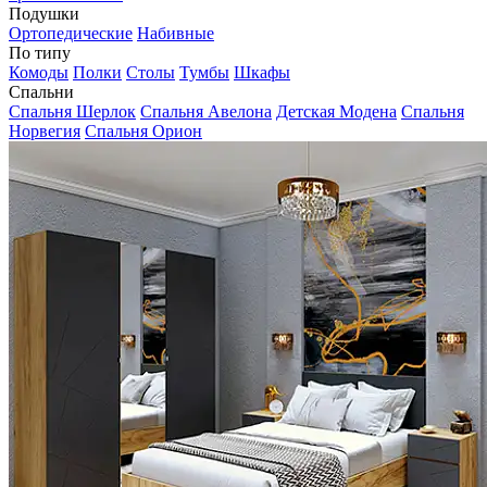
Подушки
Ортопедические
Набивные
По типу
Комоды
Полки
Столы
Тумбы
Шкафы
Спальни
Спальня Шерлок
Спальня Авелона
Детская Модена
Спальня
Норвегия
Спальня Орион