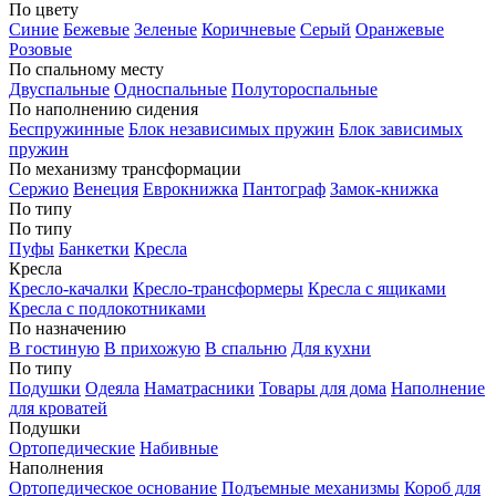
По цвету
Синие
Бежевые
Зеленые
Коричневые
Серый
Оранжевые
Розовые
По спальному месту
Двуспальные
Односпальные
Полутороспальные
По наполнению сидения
Беспружинные
Блок независимых пружин
Блок зависимых
пружин
По механизму трансформации
Сержио
Венеция
Еврокнижка
Пантограф
Замок-книжка
По типу
По типу
Пуфы
Банкетки
Кресла
Кресла
Кресло-качалки
Кресло-трансформеры
Кресла с ящиками
Кресла с подлокотниками
По назначению
В гостиную
В прихожую
В спальню
Для кухни
По типу
Подушки
Одеяла
Наматрасники
Товары для дома
Наполнение
для кроватей
Подушки
Ортопедические
Набивные
Наполнения
Ортопедическое основание
Подъемные механизмы
Короб для