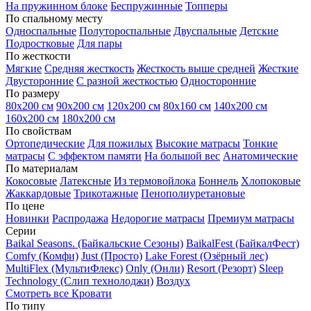
На пружинном блоке
Беспружинные
Топперы
По спальному месту
Односпальные
Полутороспальные
Двуспальные
Детские
Подростковые
Для пары
По жесткости
Мягкие
Средняя жесткость
Жесткость выше средней
Жесткие
Двусторонние
С разной жесткостью
Односторонние
По размеру
80х200 см
90х200 см
120х200 см
80х160 см
140х200 см
160х200 см
180х200 см
По свойствам
Ортопедические
Для пожилых
Высокие матрасы
Тонкие
матрасы
С эффектом памяти
На большой вес
Анатомические
По материалам
Кокосовые
Латексные
Из термовойлока
Боннель
Хлопоковые
Жаккардовые
Трикотажные
Пенополиуретановые
По цене
Новинки
Распродажа
Недорогие матрасы
Премиум матрасы
Серии
Baikal Seasons. (Байкальские Сезоны)
BaikalFest (БайкалФест)
Comfy (Комфи)
Just (Просто)
Lake Forest (Озёрный лес)
MultiFlex (МультиФлекс)
Only (Онли)
Resort (Резорт)
Sleep
Technology (Слип технолоджи)
Воздух
Смотреть все Кровати
По типу