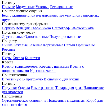
По типу
Прямые
Модульные
Угловые
Бескаркасные
По наполнению сидения
Беспружинные
Блок независимых пружин
Блок зависимых
пружин
По механизму трансформации
Сержио
Венеция
Еврокнижка
Пантограф
Замок-книжка
По спальному месту
Двуспальные
Односпальные
Полутороспальные
По цвету
Синие
Бежевые
Зеленые
Коричневые
Серый
Оранжевые
Розовые
По типу
Пуфы
Кресла
Банкетки
Кресла
Кресло-трансформеры
Кресла с ящиками
Кресла с
подлокотниками
Кресло-качалки
По назначению
В гостиную
В прихожую
В спальню
Для кухни
По типу
Подушки
Одеяла
Наматрасники
Товары для дома
Наполнение
для кроватей
Наполнения
Ортопедическое основание
Подъемные механизмы
Короб для
хранения белья