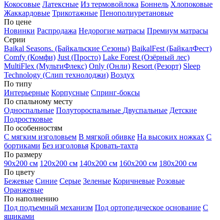
Кокосовые
Латексные
Из термовойлока
Боннель
Хлопоковые
Жаккардовые
Трикотажные
Пенополиуретановые
По цене
Новинки
Распродажа
Недорогие матрасы
Премиум матрасы
Серии
Baikal Seasons. (Байкальские Сезоны)
BaikalFest (БайкалФест)
Comfy (Комфи)
Just (Просто)
Lake Forest (Озёрный лес)
MultiFlex (МультиФлекс)
Only (Онли)
Resort (Резорт)
Sleep
Technology (Слип технолоджи)
Воздух
По типу
Интерьерные
Корпусные
Спринг-боксы
По спальному месту
Односпальные
Полутороспальные
Двуспальные
Детские
Подростковые
По особенностям
С мягким изголовьем
В мягкой обивке
На высоких ножках
С
бортиками
Без изголовья
Кровать-тахта
По размеру
90х200 см
120х200 см
140х200 см
160х200 см
180х200 см
По цвету
Бежевые
Синие
Серые
Зеленые
Коричневые
Розовые
Оранжевые
По наполнению
Под подъемный механизм
Под ортопедическое основание
С
ящиками