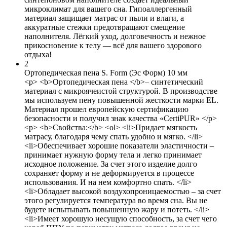
микроклимат для вашего сна. Гипоаллергенный
материал защищает матрас от пыли и влаги, а
аккуратные стежки предотвращают смещение
наполнителя. Лёгкий уход, долговечность и нежное
прикосновение к телу — всё для вашего здорового
отдыха!
2
Ортопедическая пена S. Form (Эс Форм) 10 мм
<p> <b>Ортопедическая пена </b>– синтетический
материал с микроячеистой структурой. В производстве
мы используем пену повышенной жесткости марки EL.
Материал прошел европейскую сертификацию
безопасности и получил знак качества «CertiPUR» </p>
<p> <b>Свойства:</b> <ol> <li>Придает мягкость
матрасу, благодаря чему спать удобно и мягко. </li>
<li>Обеспечивает хорошие показатели эластичности –
принимает нужную форму тела и легко принимает
исходное положение. За счет этого изделие долго
сохраняет форму и не деформируется в процессе
использования. И на нем комфортно спать. </li>
<li>Обладает высокой воздухопроницаемостью – за счет
этого регулируется температура во время сна. Вы не
будете испытывать повышенную жару и потеть. </li>
<li>Имеет хорошую несущую способность, за счет чего