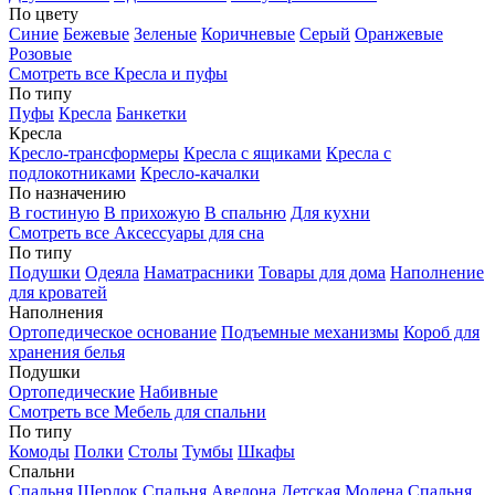
По цвету
Синие
Бежевые
Зеленые
Коричневые
Серый
Оранжевые
Розовые
Смотреть все Кресла и пуфы
По типу
Пуфы
Кресла
Банкетки
Кресла
Кресло-трансформеры
Кресла с ящиками
Кресла с
подлокотниками
Кресло-качалки
По назначению
В гостиную
В прихожую
В спальню
Для кухни
Смотреть все Аксессуары для сна
По типу
Подушки
Одеяла
Наматрасники
Товары для дома
Наполнение
для кроватей
Наполнения
Ортопедическое основание
Подъемные механизмы
Короб для
хранения белья
Подушки
Ортопедические
Набивные
Смотреть все Мебель для спальни
По типу
Комоды
Полки
Столы
Тумбы
Шкафы
Спальни
Спальня Шерлок
Спальня Авелона
Детская Модена
Спальня