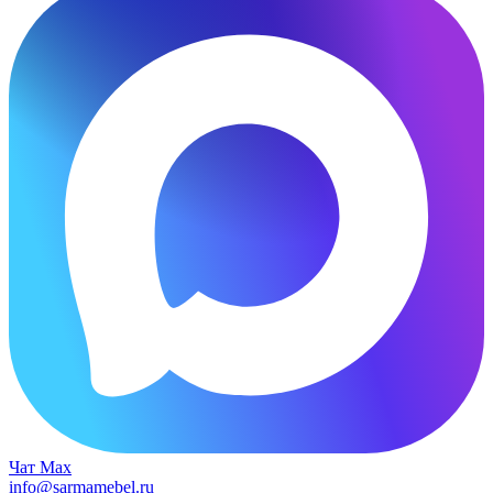
Чат Max
info@sarmamebel.ru