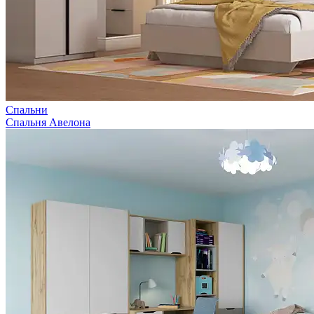
Спальни
Спальня Авелона