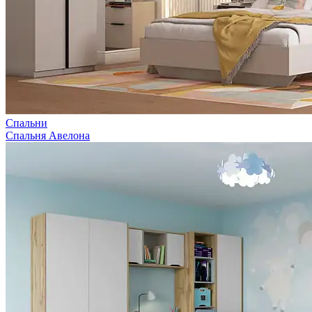
Спальни
Спальня Авелона