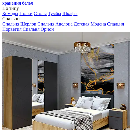
хранения белья
По типу
Комоды
Полки
Столы
Тумбы
Шкафы
Спальни
Спальня Шерлок
Спальня Авелона
Детская Модена
Спальня
Норвегия
Спальня Орион