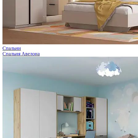
Спальни
Спальня Авелона