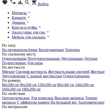
Войти
Матрасы
Кровати
Диваны
Кресла и пуфы
Аксессуары для сна
Мебель для спальни
По типу
На пружинном блоке
Беспружинные
Топперы
По спальному месту
Односпальные
Полутороспальные
Двуспальные
Детские
Подростковые
Для пары
По жесткости
Мягкие
Средняя жесткость
Жесткость выше средней
Жесткие
Двусторонние
С разной жесткостью
Односторонние
По размеру
80х200 см
90х200 см
120х200 см
80х160 см
140х200 см
160х200 см
180х200 см
По свойствам
Ортопедические
Для пожилых
Высокие матрасы
Тонкие
матрасы
С эффектом памяти
На большой вес
Анатомические
По материалам