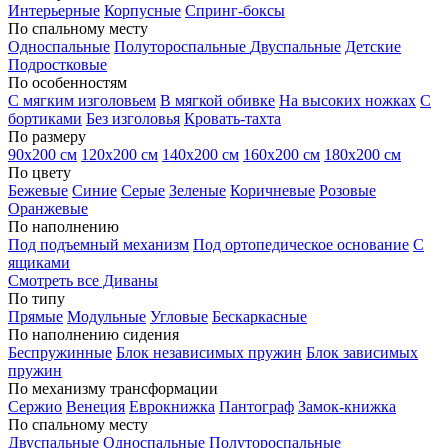
Интерьерные
Корпусные
Спринг-боксы
По спальному месту
Односпальные
Полутороспальные
Двуспальные
Детские
Подростковые
По особенностям
С мягким изголовьем
В мягкой обивке
На высоких ножках
С
бортиками
Без изголовья
Кровать-тахта
По размеру
90х200 см
120х200 см
140х200 см
160х200 см
180х200 см
По цвету
Бежевые
Синие
Серые
Зеленые
Коричневые
Розовые
Оранжевые
По наполнению
Под подъемный механизм
Под ортопедическое основание
С
ящиками
Смотреть все Диваны
По типу
Прямые
Модульные
Угловые
Бескаркасные
По наполнению сидения
Беспружинные
Блок независимых пружин
Блок зависимых
пружин
По механизму трансформации
Сержио
Венеция
Еврокнижка
Пантограф
Замок-книжка
По спальному месту
Двуспальные
Односпальные
Полутороспальные