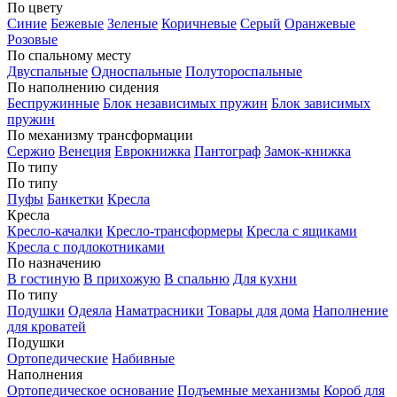
По цвету
Синие
Бежевые
Зеленые
Коричневые
Серый
Оранжевые
Розовые
По спальному месту
Двуспальные
Односпальные
Полутороспальные
По наполнению сидения
Беспружинные
Блок независимых пружин
Блок зависимых
пружин
По механизму трансформации
Сержио
Венеция
Еврокнижка
Пантограф
Замок-книжка
По типу
По типу
Пуфы
Банкетки
Кресла
Кресла
Кресло-качалки
Кресло-трансформеры
Кресла с ящиками
Кресла с подлокотниками
По назначению
В гостиную
В прихожую
В спальню
Для кухни
По типу
Подушки
Одеяла
Наматрасники
Товары для дома
Наполнение
для кроватей
Подушки
Ортопедические
Набивные
Наполнения
Ортопедическое основание
Подъемные механизмы
Короб для