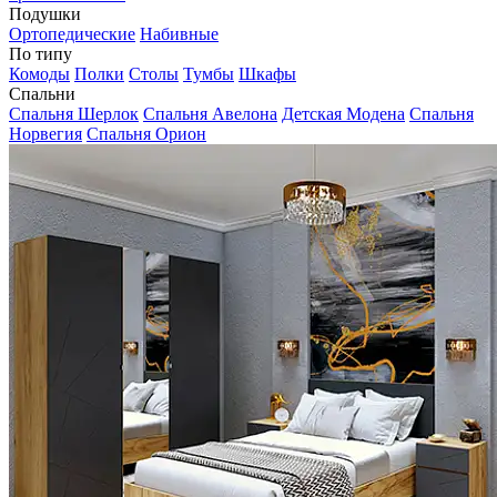
Подушки
Ортопедические
Набивные
По типу
Комоды
Полки
Столы
Тумбы
Шкафы
Спальни
Спальня Шерлок
Спальня Авелона
Детская Модена
Спальня
Норвегия
Спальня Орион