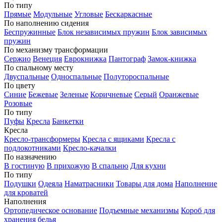
По типу
Прямые
Модульные
Угловые
Бескаркасные
По наполнению сидения
Беспружинные
Блок независимых пружин
Блок зависимых
пружин
По механизму трансформации
Сержио
Венеция
Еврокнижка
Пантограф
Замок-книжка
По спальному месту
Двуспальные
Односпальные
Полутороспальные
По цвету
Синие
Бежевые
Зеленые
Коричневые
Серый
Оранжевые
Розовые
По типу
Пуфы
Кресла
Банкетки
Кресла
Кресло-трансформеры
Кресла с ящиками
Кресла с
подлокотниками
Кресло-качалки
По назначению
В гостиную
В прихожую
В спальню
Для кухни
По типу
Подушки
Одеяла
Наматрасники
Товары для дома
Наполнение
для кроватей
Наполнения
Ортопедическое основание
Подъемные механизмы
Короб для
хранения белья