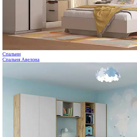
Спальни
Спальня Авелона