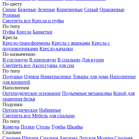
По цвету
Синие
Бежевые
Зеленые
Коричневые
Серый
Оранжевые
Розовые
Смотреть все Кресла и пуфы
По типу
Пуфы
Кресла
Банкетки
Кресла
Кресло-трансформеры
Кресла с ящиками
Кресла с
подлокотниками
Кресло-качалки
По назначению
В гостиную
В прихожую
В спальню
Для кухни
Смотреть все Аксессуары для сна
По типу
Подушки
Одеяла
Наматрасники
Товары для дома
Наполнение
для кроватей
Наполнения
Ортопедическое основание
Подъемные механизмы
Короб для
хранения белья
Подушки
Ортопедические
Набивные
Смотреть все Мебель для спальни
По типу
Комоды
Полки
Столы
Тумбы
Шкафы
Спальни
Спальня Шерлок
Спальня Авелона
Детская Модена
Спальня