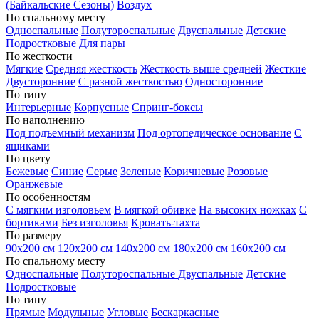
(Байкальские Сезоны)
Воздух
По спальному месту
Односпальные
Полутороспальные
Двуспальные
Детские
Подростковые
Для пары
По жесткости
Мягкие
Средняя жесткость
Жесткость выше средней
Жесткие
Двусторонние
С разной жесткостью
Односторонние
По типу
Интерьерные
Корпусные
Спринг-боксы
По наполнению
Под подъемный механизм
Под ортопедическое основание
С
ящиками
По цвету
Бежевые
Синие
Серые
Зеленые
Коричневые
Розовые
Оранжевые
По особенностям
С мягким изголовьем
В мягкой обивке
На высоких ножках
С
бортиками
Без изголовья
Кровать-тахта
По размеру
90х200 см
120х200 см
140х200 см
180х200 см
160х200 см
По спальному месту
Односпальные
Полутороспальные
Двуспальные
Детские
Подростковые
По типу
Прямые
Модульные
Угловые
Бескаркасные