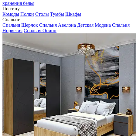
хранения белья
По типу
Комоды
Полки
Столы
Тумбы
Шкафы
Спальни
Спальня Шерлок
Спальня Авелона
Детская Модена
Спальня
Норвегия
Спальня Орион