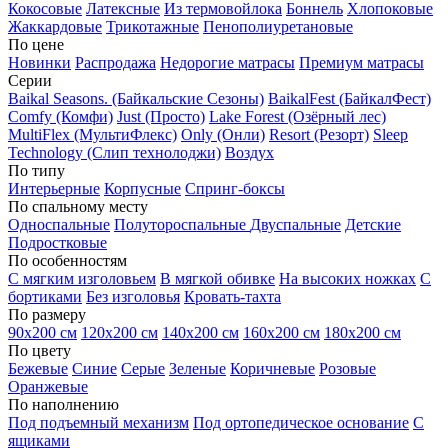
Кокосовые
Латексные
Из термовойлока
Боннель
Хлопоковые
Жаккардовые
Трикотажные
Пенополиуретановые
По цене
Новинки
Распродажа
Недорогие матрасы
Премиум матрасы
Серии
Baikal Seasons. (Байкальские Сезоны)
BaikalFest (БайкалФест)
Comfy (Комфи)
Just (Просто)
Lake Forest (Озёрный лес)
MultiFlex (МультиФлекс)
Only (Онли)
Resort (Резорт)
Sleep
Technology (Слип технолоджи)
Воздух
По типу
Интерьерные
Корпусные
Спринг-боксы
По спальному месту
Односпальные
Полутороспальные
Двуспальные
Детские
Подростковые
По особенностям
С мягким изголовьем
В мягкой обивке
На высоких ножках
С
бортиками
Без изголовья
Кровать-тахта
По размеру
90х200 см
120х200 см
140х200 см
160х200 см
180х200 см
По цвету
Бежевые
Синие
Серые
Зеленые
Коричневые
Розовые
Оранжевые
По наполнению
Под подъемный механизм
Под ортопедическое основание
С
ящиками