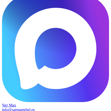
Чат Max
info@sarmamebel.ru