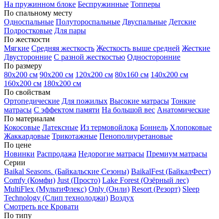
На пружинном блоке
Беспружинные
Топперы
По спальному месту
Односпальные
Полутороспальные
Двуспальные
Детские
Подростковые
Для пары
По жесткости
Мягкие
Средняя жесткость
Жесткость выше средней
Жесткие
Двусторонние
С разной жесткостью
Односторонние
По размеру
80х200 см
90х200 см
120х200 см
80х160 см
140х200 см
160х200 см
180х200 см
По свойствам
Ортопедические
Для пожилых
Высокие матрасы
Тонкие
матрасы
С эффектом памяти
На большой вес
Анатомические
По материалам
Кокосовые
Латексные
Из термовойлока
Боннель
Хлопоковые
Жаккардовые
Трикотажные
Пенополиуретановые
По цене
Новинки
Распродажа
Недорогие матрасы
Премиум матрасы
Серии
Baikal Seasons. (Байкальские Сезоны)
BaikalFest (БайкалФест)
Comfy (Комфи)
Just (Просто)
Lake Forest (Озёрный лес)
MultiFlex (МультиФлекс)
Only (Онли)
Resort (Резорт)
Sleep
Technology (Слип технолоджи)
Воздух
Смотреть все Кровати
По типу