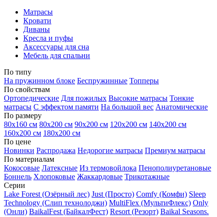
Матрасы
Кровати
Диваны
Кресла и пуфы
Аксессуары для сна
Мебель для спальни
По типу
На пружинном блоке
Беспружинные
Топперы
По свойствам
Ортопедические
Для пожилых
Высокие матрасы
Тонкие
матрасы
С эффектом памяти
На большой вес
Анатомические
По размеру
80х160 см
80х200 см
90х200 см
120х200 см
140х200 см
160х200 см
180х200 см
По цене
Новинки
Распродажа
Недорогие матрасы
Премиум матрасы
По материалам
Кокосовые
Латексные
Из термовойлока
Пенополиуретановые
Боннель
Хлопоковые
Жаккардовые
Трикотажные
Серии
Lake Forest (Озёрный лес)
Just (Просто)
Comfy (Комфи)
Sleep
Technology (Слип технолоджи)
MultiFlex (МультиФлекс)
Only
(Онли)
BaikalFest (БайкалФест)
Resort (Резорт)
Baikal Seasons.