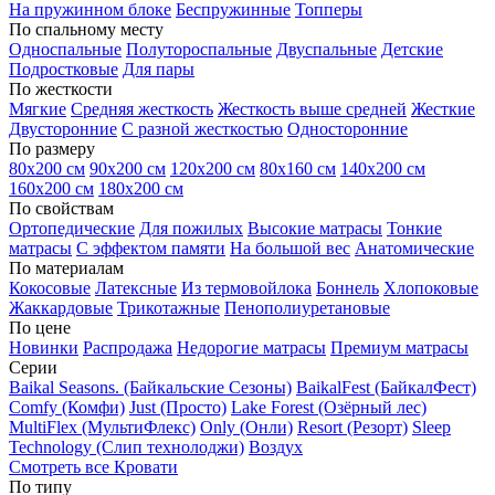
На пружинном блоке
Беспружинные
Топперы
По спальному месту
Односпальные
Полутороспальные
Двуспальные
Детские
Подростковые
Для пары
По жесткости
Мягкие
Средняя жесткость
Жесткость выше средней
Жесткие
Двусторонние
С разной жесткостью
Односторонние
По размеру
80х200 см
90х200 см
120х200 см
80х160 см
140х200 см
160х200 см
180х200 см
По свойствам
Ортопедические
Для пожилых
Высокие матрасы
Тонкие
матрасы
С эффектом памяти
На большой вес
Анатомические
По материалам
Кокосовые
Латексные
Из термовойлока
Боннель
Хлопоковые
Жаккардовые
Трикотажные
Пенополиуретановые
По цене
Новинки
Распродажа
Недорогие матрасы
Премиум матрасы
Серии
Baikal Seasons. (Байкальские Сезоны)
BaikalFest (БайкалФест)
Comfy (Комфи)
Just (Просто)
Lake Forest (Озёрный лес)
MultiFlex (МультиФлекс)
Only (Онли)
Resort (Резорт)
Sleep
Technology (Слип технолоджи)
Воздух
Смотреть все Кровати
По типу