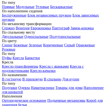
По типу
Прямые
Модульные
Угловые
Бескаркасные
По наполнению сидения
Беспружинные
Блок независимых пружин
Блок зависимых
пружин
По механизму трансформации
Сержио
Венеция
Еврокнижка
Пантограф
Замок-книжка
По спальному месту
Двуспальные
Односпальные
Полутороспальные
По цвету
Синие
Бежевые
Зеленые
Коричневые
Серый
Оранжевые
Розовые
По типу
Пуфы
Кресла
Банкетки
Кресла
Кресло-трансформеры
Кресла с ящиками
Кресла с
подлокотниками
Кресло-качалки
По назначению
В гостиную
В прихожую
В спальню
Для кухни
По типу
Подушки
Одеяла
Наматрасники
Товары для дома
Наполнение
для кроватей
Наполнения
Ортопедическое основание
Подъемные механизмы
Короб для
хранения белья