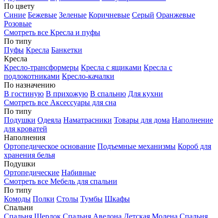
По цвету
Синие
Бежевые
Зеленые
Коричневые
Серый
Оранжевые
Розовые
Смотреть все Кресла и пуфы
По типу
Пуфы
Кресла
Банкетки
Кресла
Кресло-трансформеры
Кресла с ящиками
Кресла с
подлокотниками
Кресло-качалки
По назначению
В гостиную
В прихожую
В спальню
Для кухни
Смотреть все Аксессуары для сна
По типу
Подушки
Одеяла
Наматрасники
Товары для дома
Наполнение
для кроватей
Наполнения
Ортопедическое основание
Подъемные механизмы
Короб для
хранения белья
Подушки
Ортопедические
Набивные
Смотреть все Мебель для спальни
По типу
Комоды
Полки
Столы
Тумбы
Шкафы
Спальни
Спальня Шерлок
Спальня Авелона
Детская Модена
Спальня