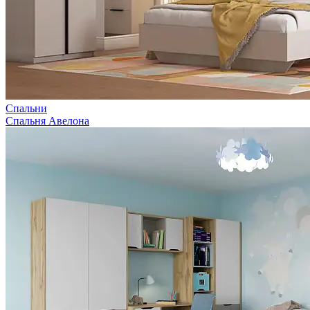
Спальни
Спальня Авелона