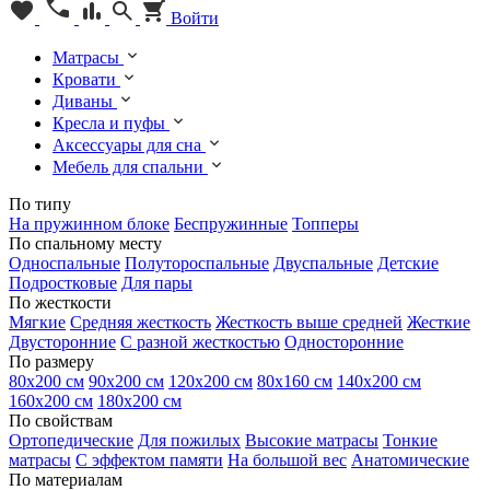
Войти
Матрасы
Кровати
Диваны
Кресла и пуфы
Аксессуары для сна
Мебель для спальни
По типу
На пружинном блоке
Беспружинные
Топперы
По спальному месту
Односпальные
Полутороспальные
Двуспальные
Детские
Подростковые
Для пары
По жесткости
Мягкие
Средняя жесткость
Жесткость выше средней
Жесткие
Двусторонние
С разной жесткостью
Односторонние
По размеру
80х200 см
90х200 см
120х200 см
80х160 см
140х200 см
160х200 см
180х200 см
По свойствам
Ортопедические
Для пожилых
Высокие матрасы
Тонкие
матрасы
С эффектом памяти
На большой вес
Анатомические
По материалам