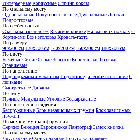
Интерьерные
Корпусные
Спринг-боксы
По спальному месту
Односпальные
Полутороспальные
Двуспальные
Детские
Подростковые
По особенностям
С мягким изголовьем
В мягкой обивке
На высоких ножках
С
бортиками
Без изголовья
Кровать-тахта
По размеру
90х200 см
120х200 см
140х200 см
160х200 см
180х200 см
По цвету
Бежевые
Синие
Серые
Зеленые
Коричневые
Розовые
Оранжевые
По наполнению
Под подъемный механизм
Под ортопедическое основание
С
ящиками
Смотреть все Диваны
По типу
Прямые
Модульные
Угловые
Бескаркасные
По наполнению сидения
Беспружинные
Блок независимых пружин
Блок зависимых
пружин
По механизму трансформации
Сержио
Венеция
Еврокнижка
Пантограф
Замок-книжка
По спальному месту
Двуспальные
Односпальные
Полутороспальные