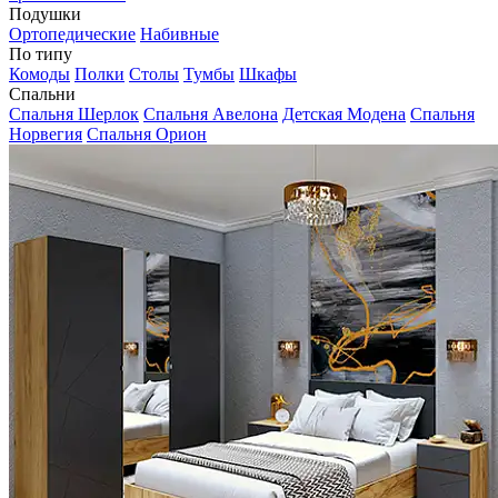
Подушки
Ортопедические
Набивные
По типу
Комоды
Полки
Столы
Тумбы
Шкафы
Спальни
Спальня Шерлок
Спальня Авелона
Детская Модена
Спальня
Норвегия
Спальня Орион