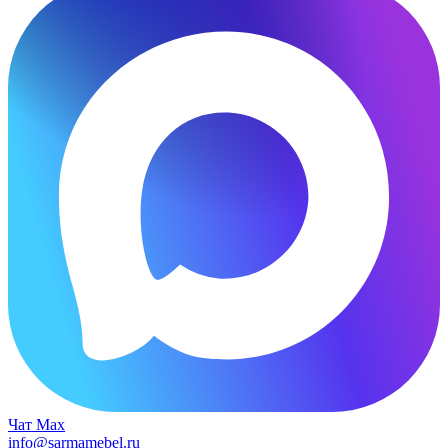
Чат Max
info@sarmamebel.ru