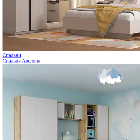
Спальни
Спальня Авелона