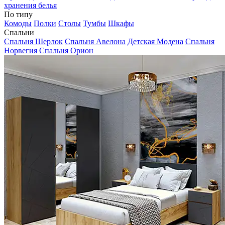
хранения белья
По типу
Комоды
Полки
Столы
Тумбы
Шкафы
Спальни
Спальня Шерлок
Спальня Авелона
Детская Модена
Спальня
Норвегия
Спальня Орион