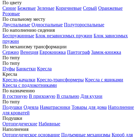
По цвету
Синие
Бежевые
Зеленые
Коричневые
Серый
Оранжевые
Розовые
По спальному месту
Двуспальные
Односпальные
Полутороспальные
По наполнению сидения
Беспружинные
Блок независимых пружин
Блок зависимых
пружин
По механизму трансформации
Сержио
Венеция
Еврокнижка
Пантограф
Замок-книжка
По типу
По типу
Пуфы
Банкетки
Кресла
Кресла
Кресло-качалки
Кресло-трансформеры
Кресла с ящиками
Кресла с подлокотниками
По назначению
В гостиную
В прихожую
В спальню
Для кухни
По типу
Подушки
Одеяла
Наматрасники
Товары для дома
Наполнение
для кроватей
Подушки
Ортопедические
Набивные
Наполнения
Ортопедическое основание
Подъемные механизмы
Короб для