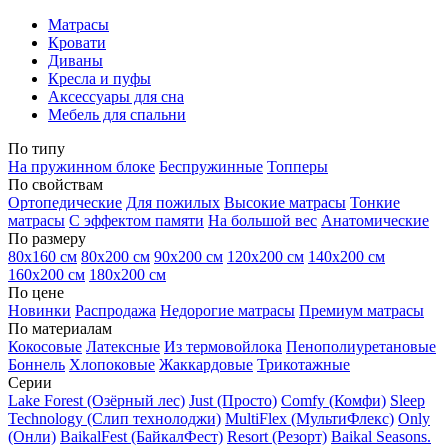
Матрасы
Кровати
Диваны
Кресла и пуфы
Аксессуары для сна
Мебель для спальни
По типу
На пружинном блоке
Беспружинные
Топперы
По свойствам
Ортопедические
Для пожилых
Высокие матрасы
Тонкие
матрасы
С эффектом памяти
На большой вес
Анатомические
По размеру
80х160 см
80х200 см
90х200 см
120х200 см
140х200 см
160х200 см
180х200 см
По цене
Новинки
Распродажа
Недорогие матрасы
Премиум матрасы
По материалам
Кокосовые
Латексные
Из термовойлока
Пенополиуретановые
Боннель
Хлопоковые
Жаккардовые
Трикотажные
Серии
Lake Forest (Озёрный лес)
Just (Просто)
Comfy (Комфи)
Sleep
Technology (Слип технолоджи)
MultiFlex (МультиФлекс)
Only
(Онли)
BaikalFest (БайкалФест)
Resort (Резорт)
Baikal Seasons.