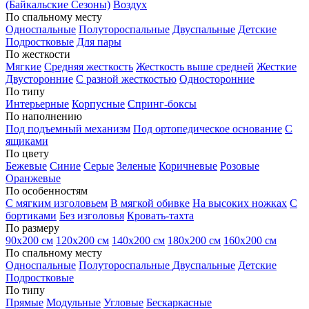
(Байкальские Сезоны)
Воздух
По спальному месту
Односпальные
Полутороспальные
Двуспальные
Детские
Подростковые
Для пары
По жесткости
Мягкие
Средняя жесткость
Жесткость выше средней
Жесткие
Двусторонние
С разной жесткостью
Односторонние
По типу
Интерьерные
Корпусные
Спринг-боксы
По наполнению
Под подъемный механизм
Под ортопедическое основание
С
ящиками
По цвету
Бежевые
Синие
Серые
Зеленые
Коричневые
Розовые
Оранжевые
По особенностям
С мягким изголовьем
В мягкой обивке
На высоких ножках
С
бортиками
Без изголовья
Кровать-тахта
По размеру
90х200 см
120х200 см
140х200 см
180х200 см
160х200 см
По спальному месту
Односпальные
Полутороспальные
Двуспальные
Детские
Подростковые
По типу
Прямые
Модульные
Угловые
Бескаркасные