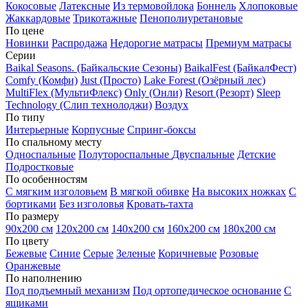
Кокосовые
Латексные
Из термовойлока
Боннель
Хлопоковые
Жаккардовые
Трикотажные
Пенополиуретановые
По цене
Новинки
Распродажа
Недорогие матрасы
Премиум матрасы
Серии
Baikal Seasons. (Байкальские Сезоны)
BaikalFest (БайкалФест)
Comfy (Комфи)
Just (Просто)
Lake Forest (Озёрный лес)
MultiFlex (МультиФлекс)
Only (Онли)
Resort (Резорт)
Sleep
Technology (Слип технолоджи)
Воздух
По типу
Интерьерные
Корпусные
Спринг-боксы
По спальному месту
Односпальные
Полутороспальные
Двуспальные
Детские
Подростковые
По особенностям
С мягким изголовьем
В мягкой обивке
На высоких ножках
С
бортиками
Без изголовья
Кровать-тахта
По размеру
90х200 см
120х200 см
140х200 см
160х200 см
180х200 см
По цвету
Бежевые
Синие
Серые
Зеленые
Коричневые
Розовые
Оранжевые
По наполнению
Под подъемный механизм
Под ортопедическое основание
С
ящиками